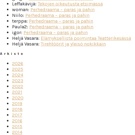
Leffakävijä
:
Tekojen oikeutusta etsimässä
woman
:
Perhedraama – paras ja pahin
Niilo
:
Perhedraama – paras ja pahin
terppa
:
Perhedraama – paras ja pahin
Paula2
:
Perhedraama – paras ja pahin
igor
:
Perhedraama – paras ja pahin
Heljä Vasara
:
Elämyksellistä poimintaa Teatterikesässä
Heljä Vasara
:
Tirehtöörit ja yleisö nokikkain
Arkisto
2026
2025
2024
2023
2022
2021
2020
2019
2018
2017
2016
2015
2014