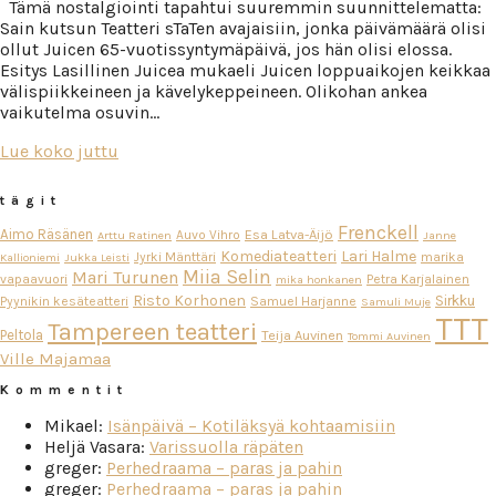
Tämä nostalgiointi tapahtui suuremmin suunnittelematta:
Sain kutsun Teatteri sTaTen avajaisiin, jonka päivämäärä olisi
ollut Juicen 65-vuotissyntymäpäivä, jos hän olisi elossa.
Esitys Lasillinen Juicea mukaeli Juicen loppuaikojen keikkaa
välispiikkeineen ja kävelykeppeineen. Olikohan ankea
vaikutelma osuvin…
Lue koko juttu
tägit
Frenckell
Aimo Räsänen
Esa Latva-Äijö
Auvo Vihro
Arttu Ratinen
Janne
Komediateatteri
Lari Halme
Jyrki Mänttäri
marika
Kallioniemi
Jukka Leisti
Miia Selin
Mari Turunen
vapaavuori
Petra Karjalainen
mika honkanen
Risto Korhonen
Sirkku
Pyynikin kesäteatteri
Samuel Harjanne
Samuli Muje
TTT
Tampereen teatteri
Peltola
Teija Auvinen
Tommi Auvinen
Ville Majamaa
Kommentit
Mikael
:
Isänpäivä – Kotiläksyä kohtaamisiin
Heljä Vasara
:
Varissuolla räpäten
greger
:
Perhedraama – paras ja pahin
greger
:
Perhedraama – paras ja pahin