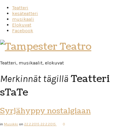
Teatteri
kesäteatteri
musikaali
Elokuvat
Facebook
Tampester
Teatro
Teatteri, musikaalit, elokuvat
Teatteri
Merkinnät tägillä
sTaTe
Syrjähyppy nostalgiaan
in
Musiikki
on
22.2.2015
22.2.2015
0