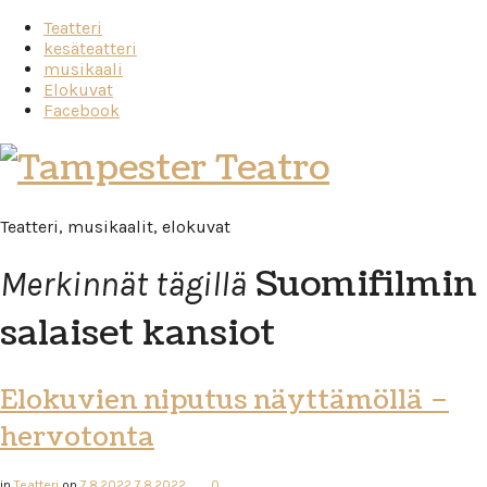
Teatteri
kesäteatteri
musikaali
Elokuvat
Facebook
Tampester
Teatro
Teatteri, musikaalit, elokuvat
Suomifilmin
Merkinnät tägillä
salaiset kansiot
Elokuvien niputus näyttämöllä –
hervotonta
in
Teatteri
on
7.8.2022
7.8.2022
0