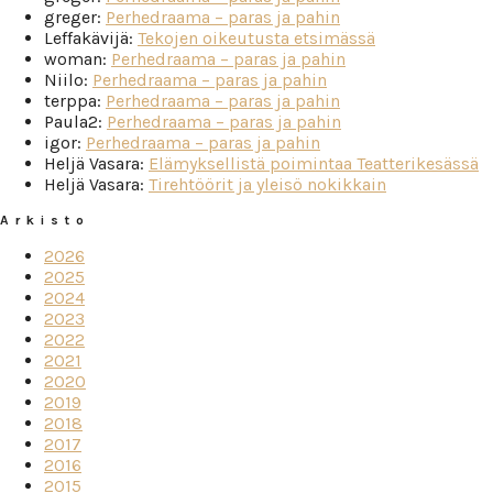
greger
:
Perhedraama – paras ja pahin
Leffakävijä
:
Tekojen oikeutusta etsimässä
woman
:
Perhedraama – paras ja pahin
Niilo
:
Perhedraama – paras ja pahin
terppa
:
Perhedraama – paras ja pahin
Paula2
:
Perhedraama – paras ja pahin
igor
:
Perhedraama – paras ja pahin
Heljä Vasara
:
Elämyksellistä poimintaa Teatterikesässä
Heljä Vasara
:
Tirehtöörit ja yleisö nokikkain
Arkisto
2026
2025
2024
2023
2022
2021
2020
2019
2018
2017
2016
2015