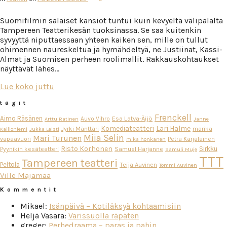
Suomifilmin salaiset kansiot tuntui kuin kevyeltä välipalalta
Tampereen Teatterikesän tuoksinassa. Se saa kuitenkin
syvyyttä niputtaessaan yhteen kaiken sen, mille on tullut
ohimennen naureskeltua ja hymähdeltyä, ne Justiinat, Kassi-
Almat ja Suomisen perheen roolimallit. Rakkauskohtaukset
näyttävät lähes…
Lue koko juttu
tägit
Frenckell
Aimo Räsänen
Esa Latva-Äijö
Auvo Vihro
Arttu Ratinen
Janne
Komediateatteri
Lari Halme
Jyrki Mänttäri
marika
Kallioniemi
Jukka Leisti
Miia Selin
Mari Turunen
vapaavuori
Petra Karjalainen
mika honkanen
Risto Korhonen
Sirkku
Pyynikin kesäteatteri
Samuel Harjanne
Samuli Muje
TTT
Tampereen teatteri
Peltola
Teija Auvinen
Tommi Auvinen
Ville Majamaa
Kommentit
Mikael
:
Isänpäivä – Kotiläksyä kohtaamisiin
Heljä Vasara
:
Varissuolla räpäten
greger
:
Perhedraama – paras ja pahin