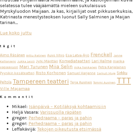
selatessa tulee vääjäämättä mieleen sukulaisuus
Myrskyluodon Maijaan. Ja kas, kirjailijat ovat pikkuserkuksia,
Katrinasta menestysteoksen luonut Sally Salminen ja Maijan
tarinan…
Lue koko juttu
tägit
Frenckell
Aimo Räsänen
Esa Latva-Äijö
Auvo Vihro
Arttu Ratinen
Janne
Komediateatteri
Lari Halme
Jyrki Mänttäri
marika
Kallioniemi
Jukka Leisti
Miia Selin
Mari Turunen
vapaavuori
Petra Karjalainen
mika honkanen
Risto Korhonen
Sirkku
Pyynikin kesäteatteri
Samuel Harjanne
Samuli Muje
TTT
Tampereen teatteri
Peltola
Teija Auvinen
Tommi Auvinen
Ville Majamaa
Kommentit
Mikael
:
Isänpäivä – Kotiläksyä kohtaamisiin
Heljä Vasara
:
Varissuolla räpäten
greger
:
Perhedraama – paras ja pahin
greger
:
Perhedraama – paras ja pahin
Leffakävijä
:
Tekojen oikeutusta etsimässä