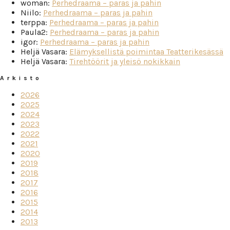
woman
:
Perhedraama – paras ja pahin
Niilo
:
Perhedraama – paras ja pahin
terppa
:
Perhedraama – paras ja pahin
Paula2
:
Perhedraama – paras ja pahin
igor
:
Perhedraama – paras ja pahin
Heljä Vasara
:
Elämyksellistä poimintaa Teatterikesässä
Heljä Vasara
:
Tirehtöörit ja yleisö nokikkain
Arkisto
2026
2025
2024
2023
2022
2021
2020
2019
2018
2017
2016
2015
2014
2013