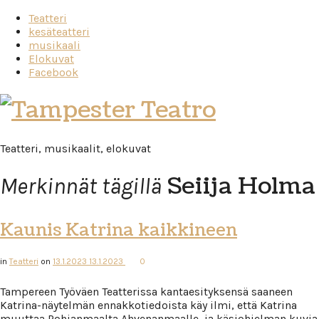
Teatteri
kesäteatteri
musikaali
Elokuvat
Facebook
Tampester
Teatro
Teatteri, musikaalit, elokuvat
Seiija Holma
Merkinnät tägillä
Kaunis Katrina kaikkineen
in
Teatteri
on
13.1.2023
13.1.2023
0
Tampereen Työväen Teatterissa kantaesityksensä saaneen
Katrina-näytelmän ennakkotiedoista käy ilmi, että Katrina
muuttaa Pohjanmaalta Ahvenanmaalle, ja käsiohjelman kuvia