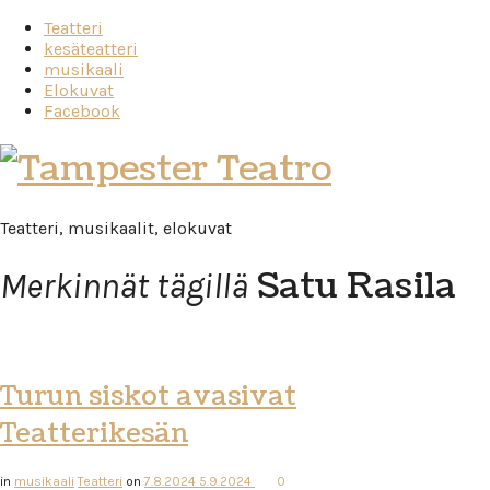
Teatteri
kesäteatteri
musikaali
Elokuvat
Facebook
Tampester
Teatro
Teatteri, musikaalit, elokuvat
Satu Rasila
Merkinnät tägillä
Turun siskot avasivat
Teatterikesän
in
musikaali
Teatteri
on
7.8.2024
5.9.2024
0