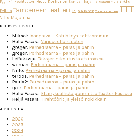
Risto Korhonen
Sirkku
Pyynikin kesäteatteri
Samuel Harjanne
Samuli Muje
TTT
Tampereen teatteri
Peltola
Teija Auvinen
Tommi Auvinen
Ville Majamaa
Kommentit
Mikael
:
Isänpäivä – Kotiläksyä kohtaamisiin
Heljä Vasara
:
Varissuolla räpäten
greger
:
Perhedraama – paras ja pahin
greger
:
Perhedraama – paras ja pahin
Leffakävijä
:
Tekojen oikeutusta etsimässä
woman
:
Perhedraama – paras ja pahin
Niilo
:
Perhedraama – paras ja pahin
terppa
:
Perhedraama – paras ja pahin
Paula2
:
Perhedraama – paras ja pahin
igor
:
Perhedraama – paras ja pahin
Heljä Vasara
:
Elämyksellistä poimintaa Teatterikesässä
Heljä Vasara
:
Tirehtöörit ja yleisö nokikkain
Arkisto
2026
2025
2024