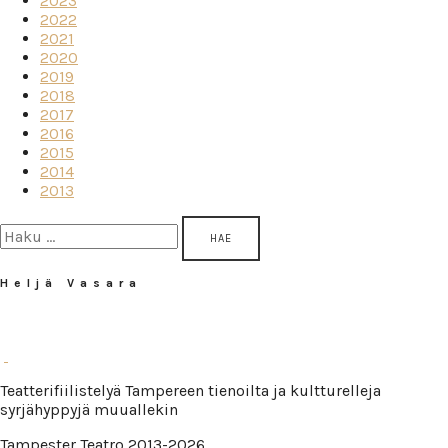
2023
2022
2021
2020
2019
2018
2017
2016
2015
2014
2013
Haku:
Heljä Vasara
Teatterifiilistelyä Tampereen tienoilta ja kultturelleja
syrjähyppyjä muuallekin
Tampester Teatro 2013-2026