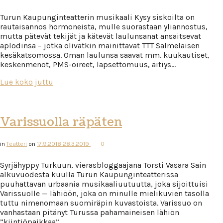
Turun Kaupunginteatterin musikaali Kysy siskoilta on
rautaisannos hormoneista, mulle suorastaan yliannostus,
mutta pätevät tekijät ja kätevät laulunsanat ansaitsevat
aplodinsa – jotka olivatkin mainittavat TTT Salmelaisen
kesäkatsomossa. Oman laulunsa saavat mm. kuukautiset,
keskenmenot, PMS-oireet, lapsettomuus, äitiys…
Lue koko juttu
Varissuolla räpäten
in
Teatteri
on
17.9.2018
28.3.2019
0
Syrjähyppy Turkuun, vierasbloggaajana Torsti Vasara Sain
alkuvuodesta kuulla Turun Kaupunginteatterissa
puuhattavan urbaania musikaaliuutuutta, joka sijoittuisi
Varissuolle — lähiöön, joka on minulle mielikuvien tasolla
tuttu nimenomaan suomiräpin kuvastoista. Varissuo on
vanhastaan pitänyt Turussa pahamaineisen lähiön
”kiintiöpaikkaa”,…