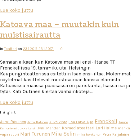
Lue koko juttu
Katoava maa – muutakin kuin
muistisairautta
in
Teatteri
on
23.1.2017
23.1.2017
0
Samaan aikaan kun Katoava maa sai ensi-iltansa TT
Frenckellissä 19. tammikuuta, Helsingin
Kaupunginteatterissa esitettiin Isän ensi-iltaa. Molemmat
näytelmät käsittelevät muistisairaan kanssa elämistä.
Katoavassa maassa pääosassa on pariskunta, Isässä isä ja
tytär. Kati Outinen kiertää vanhainkoteja…
Lue koko juttu
tägit
Frenckell
Aimo Räsänen
Esa Latva-Äijö
Auvo Vihro
Arttu Ratinen
Janne
Komediateatteri
Lari Halme
Jyrki Mänttäri
marika
Kallioniemi
Jukka Leisti
Miia Selin
Mari Turunen
vapaavuori
Petra Karjalainen
mika honkanen