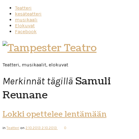
Teatteri
kesäteatteri
musikaali
Elokuvat
Facebook
Tampester
Teatro
Teatteri, musikaalit, elokuvat
Samuli
Merkinnät tägillä
Reunane
Lokki opettelee lentämään
in
Teatteri
on
2.10.2013
2.10.2013
0