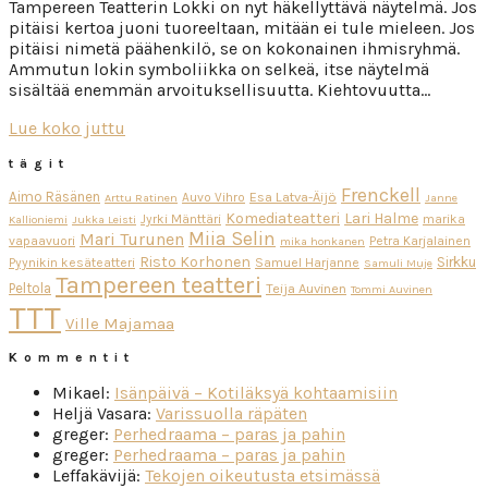
Tampereen Teatterin Lokki on nyt häkellyttävä näytelmä. Jos
pitäisi kertoa juoni tuoreeltaan, mitään ei tule mieleen. Jos
pitäisi nimetä päähenkilö, se on kokonainen ihmisryhmä.
Ammutun lokin symboliikka on selkeä, itse näytelmä
sisältää enemmän arvoituksellisuutta. Kiehtovuutta…
Lue koko juttu
tägit
Frenckell
Aimo Räsänen
Esa Latva-Äijö
Auvo Vihro
Arttu Ratinen
Janne
Komediateatteri
Lari Halme
Jyrki Mänttäri
marika
Kallioniemi
Jukka Leisti
Miia Selin
Mari Turunen
vapaavuori
Petra Karjalainen
mika honkanen
Risto Korhonen
Sirkku
Pyynikin kesäteatteri
Samuel Harjanne
Samuli Muje
Tampereen teatteri
Peltola
Teija Auvinen
Tommi Auvinen
TTT
Ville Majamaa
Kommentit
Mikael
:
Isänpäivä – Kotiläksyä kohtaamisiin
Heljä Vasara
:
Varissuolla räpäten
greger
:
Perhedraama – paras ja pahin
greger
:
Perhedraama – paras ja pahin
Leffakävijä
:
Tekojen oikeutusta etsimässä