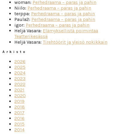
woman
:
Perhedraama – paras ja pahin
Niilo
:
Perhedraama – paras ja pahin
terppa
:
Perhedraama – paras ja pahin
Paula2
:
Perhedraama – paras ja pahin
igor
:
Perhedraama – paras ja pahin
Heljä Vasara
:
Elämyksellistä poimintaa
Teatterikesässä
Heljä Vasara
:
Tirehtöörit ja yleisö nokikkain
Arkisto
2026
2025
2024
2023
2022
2021
2020
2019
2018
2017
2016
2015
2014