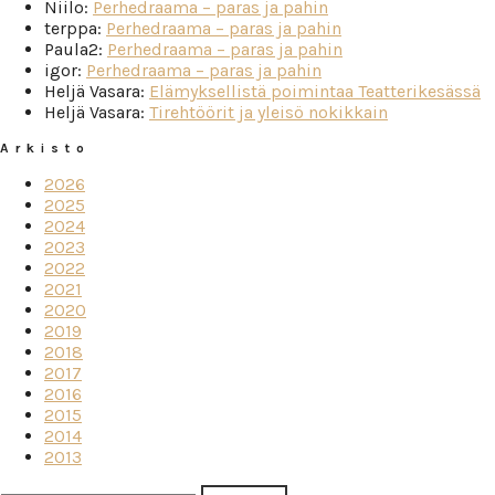
Niilo
:
Perhedraama – paras ja pahin
terppa
:
Perhedraama – paras ja pahin
Paula2
:
Perhedraama – paras ja pahin
igor
:
Perhedraama – paras ja pahin
Heljä Vasara
:
Elämyksellistä poimintaa Teatterikesässä
Heljä Vasara
:
Tirehtöörit ja yleisö nokikkain
Arkisto
2026
2025
2024
2023
2022
2021
2020
2019
2018
2017
2016
2015
2014
2013
Haku: