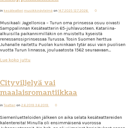
in
kesäteatteri
musiikkinäytelmä
on
14.7.2025
12.7.2026
0
Musikaali Jagellonica – Turun oma prinsessa osuu oivasti
Samppalinnan Kesäteatterin 65-juhlavuoteen. Katariina-
alkuisilla paikannimilläkin on muisteltu kyseistä
renessanssiprinsessaa Turussa. Tosin Suomen herttua
Juhanalle naitettu Puolan kuninkaan tytär asui vain puolisen
vuotta Turun linnassa, jouluaatosta 1562 seuraavaan…
Lue koko juttu
Cityviljelyä vai
maalaisromantiikkaa
in
Teatteri
on
2.6.2019
3.6.2019
0
Siemenluetteloiden jälkeen on aika selata kesäteattereiden
kalentereita! Minulla oli ensimmäisenä vuorossa