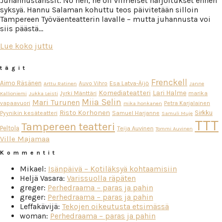
Juhannustanssit. No heh, ne oli viimeiset harjoitukset ennen
syksyä. Hannu Salaman kohuttu teos päivitetään silloin
Tampereen Työväenteatterin lavalle – mutta juhannusta voi
siis päästä…
Lue koko juttu
tägit
Frenckell
Aimo Räsänen
Esa Latva-Äijö
Auvo Vihro
Arttu Ratinen
Janne
Komediateatteri
Lari Halme
Jyrki Mänttäri
marika
Kallioniemi
Jukka Leisti
Miia Selin
Mari Turunen
vapaavuori
Petra Karjalainen
mika honkanen
Risto Korhonen
Sirkku
Pyynikin kesäteatteri
Samuel Harjanne
Samuli Muje
TTT
Tampereen teatteri
Peltola
Teija Auvinen
Tommi Auvinen
Ville Majamaa
Kommentit
Mikael
:
Isänpäivä – Kotiläksyä kohtaamisiin
Heljä Vasara
:
Varissuolla räpäten
greger
:
Perhedraama – paras ja pahin
greger
:
Perhedraama – paras ja pahin
Leffakävijä
:
Tekojen oikeutusta etsimässä
woman
:
Perhedraama – paras ja pahin