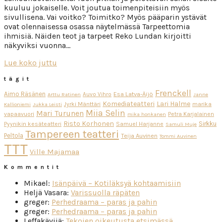
kuuluu jokaiselle. Voit joutua toimenpiteisiin myös
sivullisena. Vai voitko? Toimitko? Myös pääparin ystävät
ovat olennaisessa osassa näytelmässä Tarpeettomia
ihmisiä. Näiden teot ja tarpeet Reko Lundan kirjoitti
näkyviksi vuonna…
Lue koko juttu
tägit
Frenckell
Aimo Räsänen
Esa Latva-Äijö
Auvo Vihro
Arttu Ratinen
Janne
Komediateatteri
Lari Halme
Jyrki Mänttäri
marika
Kallioniemi
Jukka Leisti
Miia Selin
Mari Turunen
vapaavuori
Petra Karjalainen
mika honkanen
Risto Korhonen
Sirkku
Pyynikin kesäteatteri
Samuel Harjanne
Samuli Muje
Tampereen teatteri
Peltola
Teija Auvinen
Tommi Auvinen
TTT
Ville Majamaa
Kommentit
Mikael
:
Isänpäivä – Kotiläksyä kohtaamisiin
Heljä Vasara
:
Varissuolla räpäten
greger
:
Perhedraama – paras ja pahin
greger
:
Perhedraama – paras ja pahin
Leffakävijä
:
Tekojen oikeutusta etsimässä