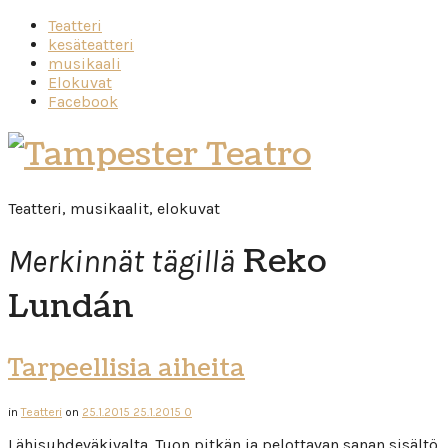
Teatteri
kesäteatteri
musikaali
Elokuvat
Facebook
Tampester
Teatro
Teatteri, musikaalit, elokuvat
Reko
Merkinnät tägillä
Lundán
Tarpeellisia aiheita
in
Teatteri
on
25.1.2015
25.1.2015
0
Lähisuhdeväkivalta. Tuon pitkän ja pelottavan sanan sisältö