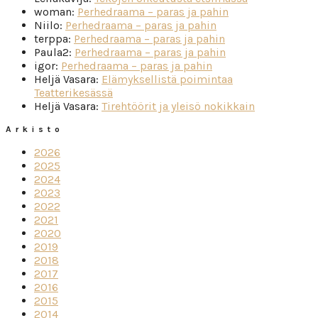
woman
:
Perhedraama – paras ja pahin
Niilo
:
Perhedraama – paras ja pahin
terppa
:
Perhedraama – paras ja pahin
Paula2
:
Perhedraama – paras ja pahin
igor
:
Perhedraama – paras ja pahin
Heljä Vasara
:
Elämyksellistä poimintaa
Teatterikesässä
Heljä Vasara
:
Tirehtöörit ja yleisö nokikkain
Arkisto
2026
2025
2024
2023
2022
2021
2020
2019
2018
2017
2016
2015
2014