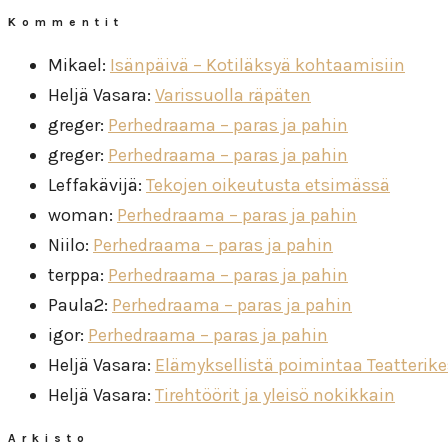
Kommentit
Mikael
:
Isänpäivä – Kotiläksyä kohtaamisiin
Heljä Vasara
:
Varissuolla räpäten
greger
:
Perhedraama – paras ja pahin
greger
:
Perhedraama – paras ja pahin
Leffakävijä
:
Tekojen oikeutusta etsimässä
woman
:
Perhedraama – paras ja pahin
Niilo
:
Perhedraama – paras ja pahin
terppa
:
Perhedraama – paras ja pahin
Paula2
:
Perhedraama – paras ja pahin
igor
:
Perhedraama – paras ja pahin
Heljä Vasara
:
Elämyksellistä poimintaa Teatterik
Heljä Vasara
:
Tirehtöörit ja yleisö nokikkain
Arkisto