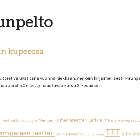
unpelto
un kupeessa
uitteet valuvat tänä vuonna hiekkaan, melkein kirjaimellisesti. Piru
unsa äärellä.On tietty haastavaa kuroa 24-osainen…
Komediateatteri
Lari Halme
Jyrki Mänttäri
marika vapaavuo
oniemi
Jukka Leisti
TTT
ampereen teatteri
Ville M
Teija Auvinen
Tommi Auvinen