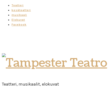
Teatteri
kesäteatteri
musikaali
Elokuvat
Facebook
Tampester
Teatro
Teatteri, musikaalit, elokuvat