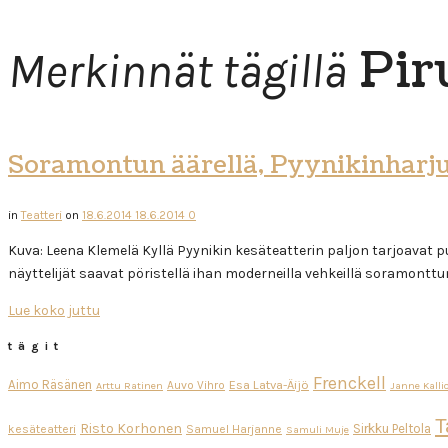
Pir
Merkinnät tägillä
Soramontun äärellä, Pyynikinharj
in
Teatteri
on
18.6.2014
18.6.2014
0
Kuva: Leena Klemelä Kyllä Pyynikin kesäteatterin paljon tarjoavat p
näyttelijät saavat pöristellä ihan moderneilla vehkeillä soramontt
Lue koko juttu
tägit
Frenckell
Aimo Räsänen
Esa Latva-Äijö
Auvo Vihro
Arttu Ratinen
Janne Kalli
T
Risto Korhonen
Sirkku Peltola
kesäteatteri
Samuel Harjanne
Samuli Muje