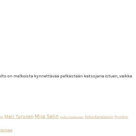
npelto on melkoista kynnettävää pelkästään katsojana istuen, vaikka
Miia Selin
Mari Turunen
ri
Petra Karjalainen
Pyynikin
mika honkanen
ajamaa