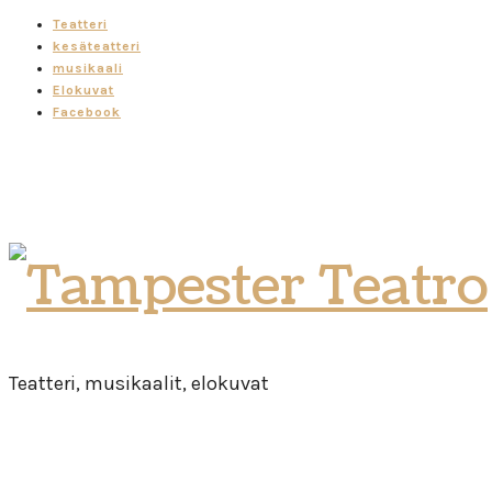
Teatteri
kesäteatteri
musikaali
Elokuvat
Facebook
Tampester
Teatro
Teatteri, musikaalit, elokuvat