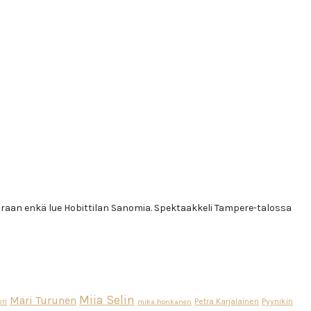
uraan enkä lue Hobittilan Sanomia. Spektaakkeli Tampere-talossa
Miia Selin
Mari Turunen
ri
Petra Karjalainen
Pyynikin
mika honkanen