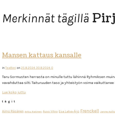
Pir
Merkinnät tägillä
Mansen kattaus kansalle
in
Teatteri
on
25.8.2024
30.8.2024
0
Taru Sormusten herrasta on minulle tuttu lähinnä Ryhmiksen muinai
vavahduttaa silti. Taituruuden taso ja yhteistyön voima vaikuttan
Lue koko juttu
tägit
Frenckell
Aimo Räsänen
Esa Latva-Äijö
Auvo Vihro
Arttu Ratinen
Janne Kalli