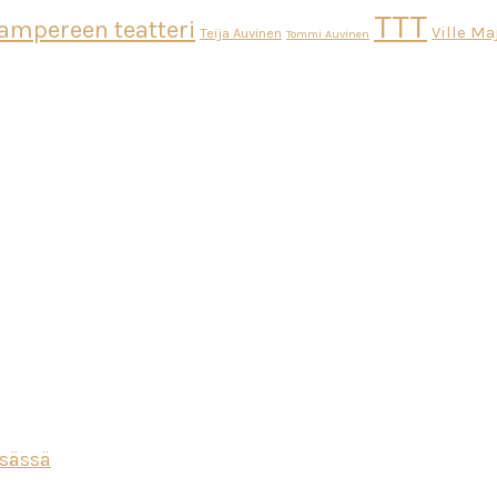
TTT
ampereen teatteri
Ville M
Teija Auvinen
Tommi Auvinen
esässä