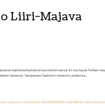
jo Liiri-Majava
sesta teatteriesityksestä Suomenlinnassa. En siis kuulu Tolkien-se
ee kehen tahansa. Tampereen Teatterin remontin johdosta…
Komediateatteri
Lari Halme
Jyrki Mänttäri
marika vapaavuo
oniemi
Jukka Leisti