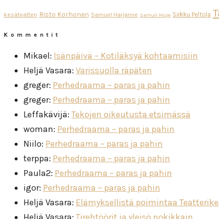
T
Risto Korhonen
Sirkku Peltola
kesäteatteri
Samuel Harjanne
Samuli Muje
Kommentit
Mikael
:
Isänpäivä – Kotiläksyä kohtaamisiin
Heljä Vasara
:
Varissuolla räpäten
greger
:
Perhedraama – paras ja pahin
greger
:
Perhedraama – paras ja pahin
Leffakävijä
:
Tekojen oikeutusta etsimässä
woman
:
Perhedraama – paras ja pahin
Niilo
:
Perhedraama – paras ja pahin
terppa
:
Perhedraama – paras ja pahin
Paula2
:
Perhedraama – paras ja pahin
igor
:
Perhedraama – paras ja pahin
Heljä Vasara
:
Elämyksellistä poimintaa Teatterik
Heljä Vasara
:
Tirehtöörit ja yleisö nokikkain