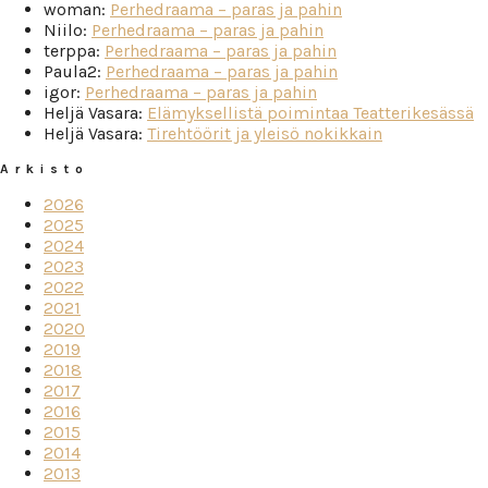
woman
:
Perhedraama – paras ja pahin
Niilo
:
Perhedraama – paras ja pahin
terppa
:
Perhedraama – paras ja pahin
Paula2
:
Perhedraama – paras ja pahin
igor
:
Perhedraama – paras ja pahin
Heljä Vasara
:
Elämyksellistä poimintaa Teatterikesässä
Heljä Vasara
:
Tirehtöörit ja yleisö nokikkain
Arkisto
2026
2025
2024
2023
2022
2021
2020
2019
2018
2017
2016
2015
2014
2013