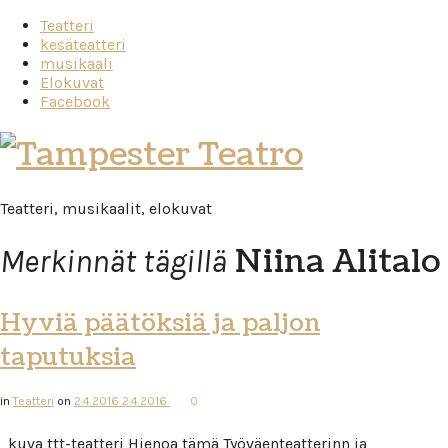
Teatteri
kesäteatteri
musikaali
Elokuvat
Facebook
Tampester
Teatro
Teatteri, musikaalit, elokuvat
Niina Alitalo
Merkinnät tägillä
Hyviä päätöksiä ja paljon
taputuksia
in
Teatteri
on
2.4.2016
2.4.2016
0
kuva ttt-teatteri Hienoa tämä Työväenteatterinn ja