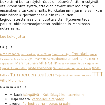
Koko tiimi Kohta-näytelmässä on pätevä. Antit ilmestyivät
otsikkoon siitä syystä, että olen havahtunut molempiin
ensinäkemältä/kuulemalta. Hoikkalan nimi jäi mieleen, kun
näin hänen kirjoittamansa Äidin rakkauden
Legioonateatterissa viisi vuotta sitten. Kyseinen teos
palkittiinkin harrastajateatteripalkinnolla. Mankosen
noteerasin…
Lue koko juttu
tägit
Frenckell
Aimo Räsänen
Esa Latva-Äijö
Auvo Vihro
Arttu Ratinen
Janne
Komediateatteri
Lari Halme
Jyrki Mänttäri
marika
Kallioniemi
Jukka Leisti
Miia Selin
Mari Turunen
vapaavuori
Petra Karjalainen
mika honkanen
Risto Korhonen
Sirkku
Pyynikin kesäteatteri
Samuel Harjanne
Samuli Muje
TTT
Tampereen teatteri
Peltola
Teija Auvinen
Tommi Auvinen
Ville Majamaa
Kommentit
Mikael
:
Isänpäivä – Kotiläksyä kohtaamisiin
Heljä Vasara
:
Varissuolla räpäten
greger
:
Perhedraama – paras ja pahin