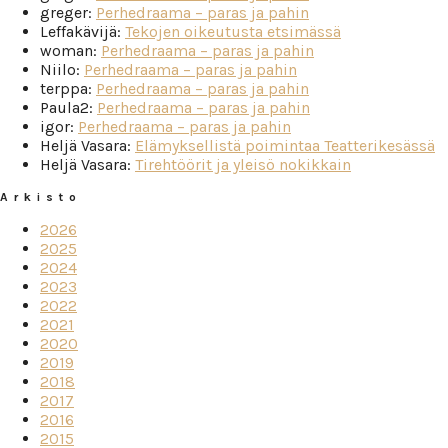
greger
:
Perhedraama – paras ja pahin
Leffakävijä
:
Tekojen oikeutusta etsimässä
woman
:
Perhedraama – paras ja pahin
Niilo
:
Perhedraama – paras ja pahin
terppa
:
Perhedraama – paras ja pahin
Paula2
:
Perhedraama – paras ja pahin
igor
:
Perhedraama – paras ja pahin
Heljä Vasara
:
Elämyksellistä poimintaa Teatterikesässä
Heljä Vasara
:
Tirehtöörit ja yleisö nokikkain
Arkisto
2026
2025
2024
2023
2022
2021
2020
2019
2018
2017
2016
2015