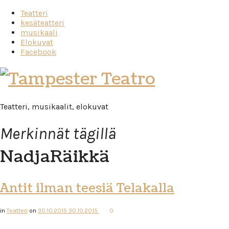
Teatteri
kesäteatteri
musikaali
Elokuvat
Facebook
Tampester
Teatro
Teatteri, musikaalit, elokuvat
Merkinnät tägillä
NadjaRäikkä
Antit ilman teesiä Telakalla
in
Teatteri
on
30.10.2015
30.10.2015
0