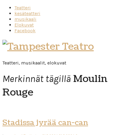
Teatteri
kesäteatteri
musikaali
Elokuvat
Facebook
Tampester
Teatro
Teatteri, musikaalit, elokuvat
Moulin
Merkinnät tägillä
Rouge
Stadissa jyrää can-can