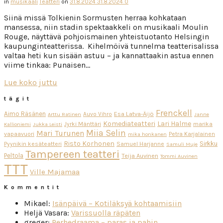
in
musikaali
Teatteri
on
31.8.2024
31.8.2024
0
Siinä missä Tolkienin Sormusten herraa kohkataan
mansessa, niin stadin spektaakkeli on musikaali Moulin
Rouge, näyttävä pohjoismainen yhteistuotanto Helsingin
kaupunginteatterissa. Kihelmöivä tunnelma teatterisalissa
valtaa heti kun sisään astuu – ja kannattaakin astua ennen
viime tinkaa: Punaisen…
Lue koko juttu
tägit
Frenckell
Aimo Räsänen
Esa Latva-Äijö
Auvo Vihro
Arttu Ratinen
Janne
Komediateatteri
Lari Halme
Jyrki Mänttäri
marika
Kallioniemi
Jukka Leisti
Miia Selin
Mari Turunen
vapaavuori
Petra Karjalainen
mika honkanen
Risto Korhonen
Sirkku
Pyynikin kesäteatteri
Samuel Harjanne
Samuli Muje
Tampereen teatteri
Peltola
Teija Auvinen
Tommi Auvinen
TTT
Ville Majamaa
Kommentit
Mikael
:
Isänpäivä – Kotiläksyä kohtaamisiin
Heljä Vasara
:
Varissuolla räpäten
greger
:
Perhedraama – paras ja pahin