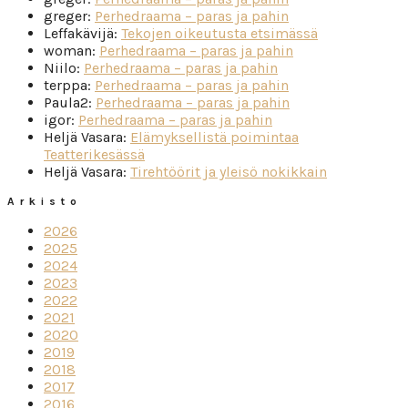
greger
:
Perhedraama – paras ja pahin
Leffakävijä
:
Tekojen oikeutusta etsimässä
woman
:
Perhedraama – paras ja pahin
Niilo
:
Perhedraama – paras ja pahin
terppa
:
Perhedraama – paras ja pahin
Paula2
:
Perhedraama – paras ja pahin
igor
:
Perhedraama – paras ja pahin
Heljä Vasara
:
Elämyksellistä poimintaa
Teatterikesässä
Heljä Vasara
:
Tirehtöörit ja yleisö nokikkain
Arkisto
2026
2025
2024
2023
2022
2021
2020
2019
2018
2017
2016