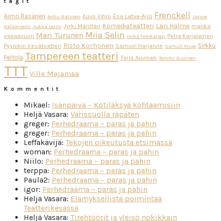
tägit
Frenckell
Aimo Räsänen
Esa Latva-Äijö
Auvo Vihro
Arttu Ratinen
Janne
Komediateatteri
Lari Halme
Jyrki Mänttäri
marika
Kallioniemi
Jukka Leisti
Miia Selin
Mari Turunen
vapaavuori
Petra Karjalainen
mika honkanen
Risto Korhonen
Sirkku
Pyynikin kesäteatteri
Samuel Harjanne
Samuli Muje
Tampereen teatteri
Peltola
Teija Auvinen
Tommi Auvinen
TTT
Ville Majamaa
Kommentit
Mikael
:
Isänpäivä – Kotiläksyä kohtaamisiin
Heljä Vasara
:
Varissuolla räpäten
greger
:
Perhedraama – paras ja pahin
greger
:
Perhedraama – paras ja pahin
Leffakävijä
:
Tekojen oikeutusta etsimässä
woman
:
Perhedraama – paras ja pahin
Niilo
:
Perhedraama – paras ja pahin
terppa
:
Perhedraama – paras ja pahin
Paula2
:
Perhedraama – paras ja pahin
igor
:
Perhedraama – paras ja pahin
Heljä Vasara
:
Elämyksellistä poimintaa
Teatterikesässä
Heljä Vasara
:
Tirehtöörit ja yleisö nokikkain