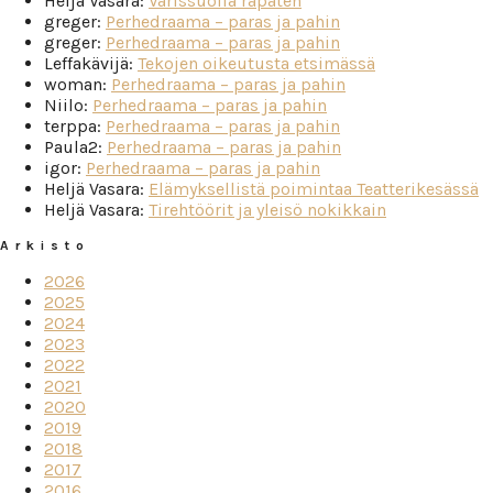
Heljä Vasara
:
Varissuolla räpäten
greger
:
Perhedraama – paras ja pahin
greger
:
Perhedraama – paras ja pahin
Leffakävijä
:
Tekojen oikeutusta etsimässä
woman
:
Perhedraama – paras ja pahin
Niilo
:
Perhedraama – paras ja pahin
terppa
:
Perhedraama – paras ja pahin
Paula2
:
Perhedraama – paras ja pahin
igor
:
Perhedraama – paras ja pahin
Heljä Vasara
:
Elämyksellistä poimintaa Teatterikesässä
Heljä Vasara
:
Tirehtöörit ja yleisö nokikkain
Arkisto
2026
2025
2024
2023
2022
2021
2020
2019
2018
2017
2016