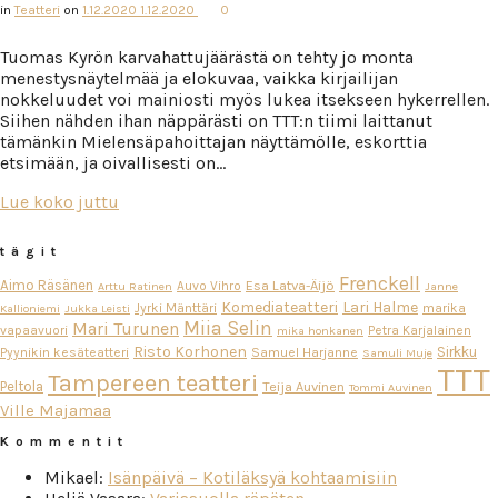
in
Teatteri
on
1.12.2020
1.12.2020
0
Tuomas Kyrön karvahattujäärästä on tehty jo monta
menestysnäytelmää ja elokuvaa, vaikka kirjailijan
nokkeluudet voi mainiosti myös lukea itsekseen hykerrellen.
Siihen nähden ihan näppärästi on TTT:n tiimi laittanut
tämänkin Mielensäpahoittajan näyttämölle, eskorttia
etsimään, ja oivallisesti on…
Lue koko juttu
tägit
Frenckell
Aimo Räsänen
Esa Latva-Äijö
Auvo Vihro
Arttu Ratinen
Janne
Komediateatteri
Lari Halme
Jyrki Mänttäri
marika
Kallioniemi
Jukka Leisti
Miia Selin
Mari Turunen
vapaavuori
Petra Karjalainen
mika honkanen
Risto Korhonen
Sirkku
Pyynikin kesäteatteri
Samuel Harjanne
Samuli Muje
TTT
Tampereen teatteri
Peltola
Teija Auvinen
Tommi Auvinen
Ville Majamaa
Kommentit
Mikael
:
Isänpäivä – Kotiläksyä kohtaamisiin