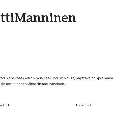
ttiManninen
tadin spektaakkeli on musikaali Moulin Rouge, näyttävä pohjoismain
akin astua ennen viime tinkaa: Punaisen…
ntit
Arkisto