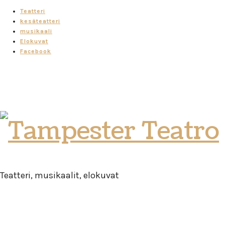
Teatteri
kesäteatteri
musikaali
Elokuvat
Facebook
Tampester
Teatro
Teatteri, musikaalit, elokuvat