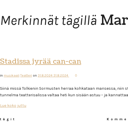
Mar
Merkinnät tägillä
Stadissa jyrää can-can
in
musikaali
Teatteri
on
31.8.2024
31.8.2024
0
Siinä missä Tolkienin Sormusten herraa kohkataan mansessa, niin s
tunnelma teatterisalissa valtaa heti kun sisään astuu – ja kannatta
Lue koko juttu
tägit
Komme