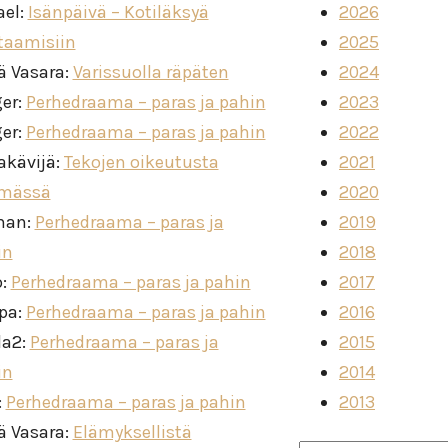
ael
:
Isänpäivä – Kotiläksyä
2026
taamisiin
2025
ä Vasara
:
Varissuolla räpäten
2024
ger
:
Perhedraama – paras ja pahin
2023
ger
:
Perhedraama – paras ja pahin
2022
akävijä
:
Tekojen oikeutusta
2021
imässä
2020
man
:
Perhedraama – paras ja
2019
in
2018
o
:
Perhedraama – paras ja pahin
2017
ppa
:
Perhedraama – paras ja pahin
2016
la2
:
Perhedraama – paras ja
2015
in
2014
:
Perhedraama – paras ja pahin
2013
ä Vasara
:
Elämyksellistä