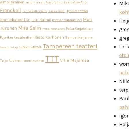
Aimo Räsänen
Esa Latva-Äijö
Auvo Vihro
Mik
Arttu Ratinen
Frenckell
Jyrki Mänttäri
koh
Janne Kallioniemi
Jukka Leisti
Mari
Komediateatteri
Lari Halme
Helj
marika vapaavuori
Miia Selin
Turunen
gre
Petra Karjalainen
mika honkanen
Risto Korhonen
gre
Pyynikin kesäteatteri
Samuel Harjanne
Tampereen teatteri
Leff
Sirkku Peltola
Samuli Muje
ets
TTT
Ville Majamaa
Teija Auvinen
Tommi Auvinen
wo
pah
Niil
ter
Pau
pah
igor
Helj