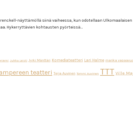
Frenckell-näyttämöllä siinä vaiheessa, kun odotellaan Ulkomaalaise
kaa. Hykerryttävien kohtausten pyörteissä…
Komediateatteri
Lari Halme
Jyrki Mänttäri
marika vapaavuo
oniemi
Jukka Leisti
TTT
ampereen teatteri
Ville M
Teija Auvinen
Tommi Auvinen