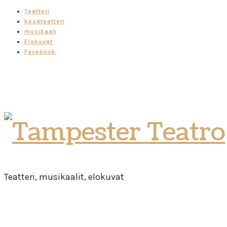
Teatteri
kesäteatteri
musikaali
Elokuvat
Facebook
Tampester
Teatro
Teatteri, musikaalit, elokuvat