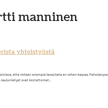
tti manninen
erista yhteistyöstä
stava, että mitään enempiä lavasteita en siihen kaipaa. Paholaispartu
laulunlahjat ovat kiistattomat….