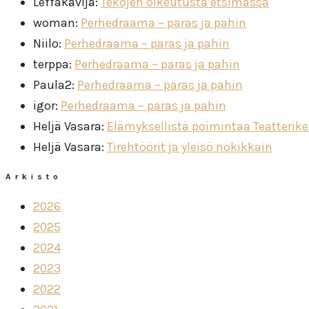
Leffakävijä
:
Tekojen oikeutusta etsimässä
woman
:
Perhedraama – paras ja pahin
Niilo
:
Perhedraama – paras ja pahin
terppa
:
Perhedraama – paras ja pahin
Paula2
:
Perhedraama – paras ja pahin
igor
:
Perhedraama – paras ja pahin
Heljä Vasara
:
Elämyksellistä poimintaa Teatterik
Heljä Vasara
:
Tirehtöörit ja yleisö nokikkain
Arkisto
2026
2025
2024
2023
2022