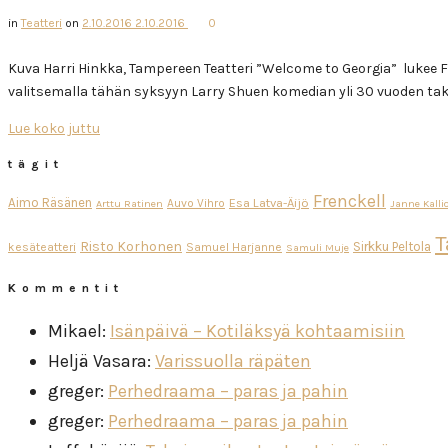
in
Teatteri
on
2.10.2016
2.10.2016
0
Kuva Harri Hinkka, Tampereen Teatteri ”Welcome to Georgia” lukee 
valitsemalla tähän syksyyn Larry Shuen komedian yli 30 vuoden ta
Lue koko juttu
tägit
Frenckell
Aimo Räsänen
Esa Latva-Äijö
Auvo Vihro
Arttu Ratinen
Janne Kalli
T
Risto Korhonen
Sirkku Peltola
kesäteatteri
Samuel Harjanne
Samuli Muje
Kommentit
Mikael
:
Isänpäivä – Kotiläksyä kohtaamisiin
Heljä Vasara
:
Varissuolla räpäten
greger
:
Perhedraama – paras ja pahin
greger
:
Perhedraama – paras ja pahin