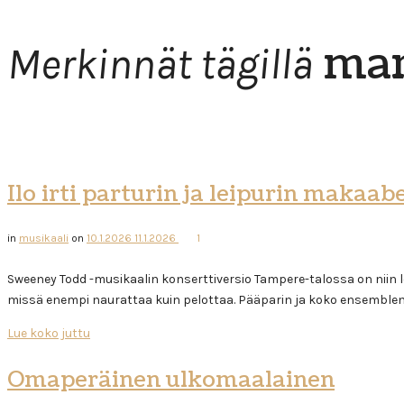
mar
Merkinnät tägillä
Ilo irti parturin ja leipurin makaab
in
musikaali
on
10.1.2026
11.1.2026
1
Sweeney Todd -musikaalin konserttiversio Tampere-talossa on niin loi
missä enempi naurattaa kuin pelottaa. Pääparin ja koko ensemblen 
Lue koko juttu
Omaperäinen ulkomaalainen