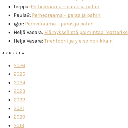
terppa
:
Perhedraama – paras ja pahin
Paula2
:
Perhedraama – paras ja pahin
igor
:
Perhedraama – paras ja pahin
Heljä Vasara
:
Elämyksellistä poimintaa Teatterik
Heljä Vasara
:
Tirehtöörit ja yleisö nokikkain
Arkisto
2026
2025
2024
2023
2022
2021
2020
2019