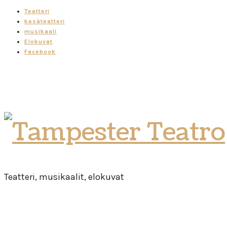
Teatteri
kesäteatteri
musikaali
Elokuvat
Facebook
Tampester
Teatro
Teatteri, musikaalit, elokuvat