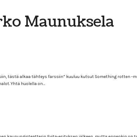
ko Maunuksela
iin, tästä alkaa tähteys farssiin” kuuluu kutsut Something rotten -mu
alot. Yhtä huolella on…
joen kaupunginteatterin Evita-esityksen jälkeen, mutta ennenkin on tod