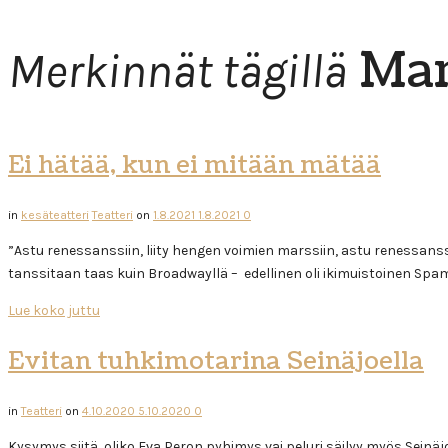
Mar
Merkinnät tägillä
Ei hätää, kun ei mitään mätää
in
kesäteatteri
Teatteri
on
1.8.2021
1.8.2021
0
”Astu renessanssiin, liity hengen voimien marssiin, astu renessanss
tanssitaan taas kuin Broadwayllä – edellinen oli ikimuistoinen Spam
Lue koko juttu
Evitan tuhkimotarina Seinäjoella
in
Teatteri
on
4.10.2020
5.10.2020
0
Kysymys siitä, oliko Eva Peron pyhimys vai peluri säilyy myös Seinä