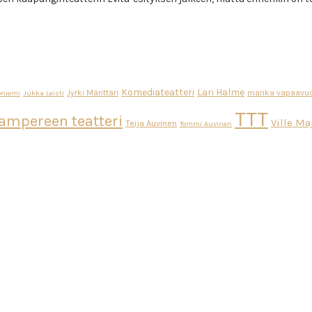
Komediateatteri
Lari Halme
Jyrki Mänttäri
marika vapaavuo
oniemi
Jukka Leisti
TTT
ampereen teatteri
Ville M
Teija Auvinen
Tommi Auvinen