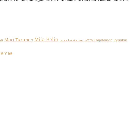
Miia Selin
Mari Turunen
ri
Petra Karjalainen
Pyynikin
mika honkanen
ajamaa