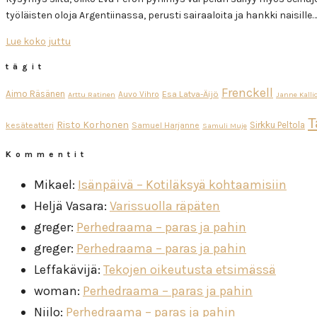
työläisten oloja Argentiinassa, perusti sairaaloita ja hankki naisille…
Lue koko juttu
tägit
Frenckell
Aimo Räsänen
Esa Latva-Äijö
Auvo Vihro
Arttu Ratinen
Janne Kalli
T
Risto Korhonen
Sirkku Peltola
kesäteatteri
Samuel Harjanne
Samuli Muje
Kommentit
Mikael
:
Isänpäivä – Kotiläksyä kohtaamisiin
Heljä Vasara
:
Varissuolla räpäten
greger
:
Perhedraama – paras ja pahin
greger
:
Perhedraama – paras ja pahin
Leffakävijä
:
Tekojen oikeutusta etsimässä
woman
:
Perhedraama – paras ja pahin
Niilo
:
Perhedraama – paras ja pahin