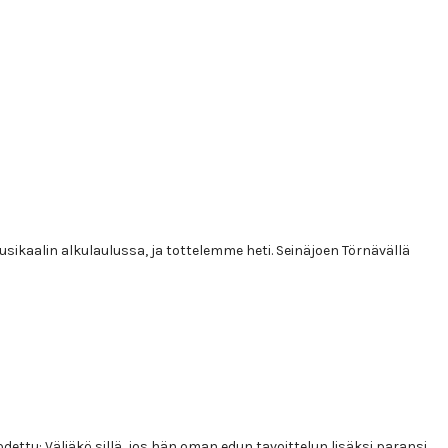
sikaalin alkulaulussa, ja tottelemme heti. Seinäjoen Törnävällä
ettu: Väliäkö sillä, jos hän oman edun tavoittelun lisäksi paransi