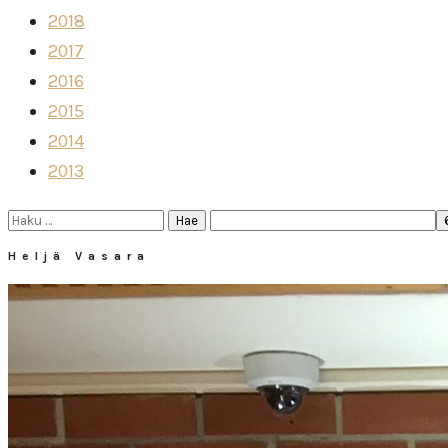
2018
2017
2016
2015
2014
2013
Haku:
Heljä Vasara