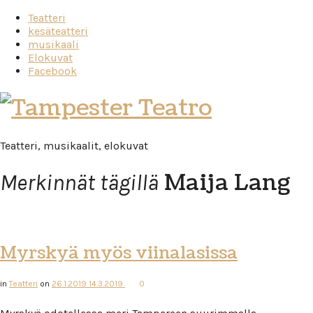
Teatteri
kesäteatteri
musikaali
Elokuvat
Facebook
Tampester
Teatro
Teatteri, musikaalit, elokuvat
Maija Lang
Merkinnät tägillä
Myrskyä myös viinalasissa
in
Teatteri
on
26.1.2019
14.3.2019
0