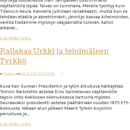
Myrskyä odotellessa meri Tampereen suurimmalla
näyttämöllä lepää. Taivas on tummana. Merelle työntyy kuin
Titanicin keula. Kannella juhlitaan railakkaasti, mutta kun se
tehdään etäällä ja äänettömästi, jännitys kasvaa kihelmöiden,
vaikka tiedämme myrskyn vääjäämättä tulevan. Aallot
alkavat…
Lue koko juttu
Railakas Urkki ja teinimäinen
Tyrkkö
in
Teatteri
on
25.10.2017
25.10.2017
0
kuva Kari Sunnari Presidentin ja tytön alkukuva hätkäyttää.
Tommi Raitolehto astelee Eino Salmelaisen näyttämölle
täysin Urho Kekkosen olemuksessa hartioita myöten.
Seuraavaksi presidentti astelee päättämään vuoden 1975 ETY-
kokousta. Vakaan alun jälkeen Maarit Tyrkön kirjoihin
perustuva ja…
Lue koko juttu