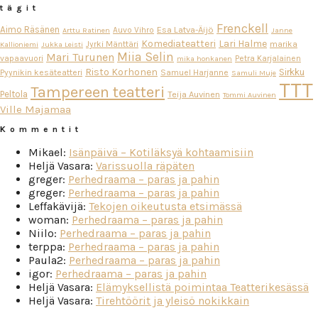
tägit
Frenckell
Aimo Räsänen
Esa Latva-Äijö
Auvo Vihro
Arttu Ratinen
Janne
Komediateatteri
Lari Halme
Jyrki Mänttäri
marika
Kallioniemi
Jukka Leisti
Miia Selin
Mari Turunen
vapaavuori
Petra Karjalainen
mika honkanen
Risto Korhonen
Sirkku
Pyynikin kesäteatteri
Samuel Harjanne
Samuli Muje
TTT
Tampereen teatteri
Peltola
Teija Auvinen
Tommi Auvinen
Ville Majamaa
Kommentit
Mikael
:
Isänpäivä – Kotiläksyä kohtaamisiin
Heljä Vasara
:
Varissuolla räpäten
greger
:
Perhedraama – paras ja pahin
greger
:
Perhedraama – paras ja pahin
Leffakävijä
:
Tekojen oikeutusta etsimässä
woman
:
Perhedraama – paras ja pahin
Niilo
:
Perhedraama – paras ja pahin
terppa
:
Perhedraama – paras ja pahin
Paula2
:
Perhedraama – paras ja pahin
igor
:
Perhedraama – paras ja pahin
Heljä Vasara
:
Elämyksellistä poimintaa Teatterikesässä
Heljä Vasara
:
Tirehtöörit ja yleisö nokikkain