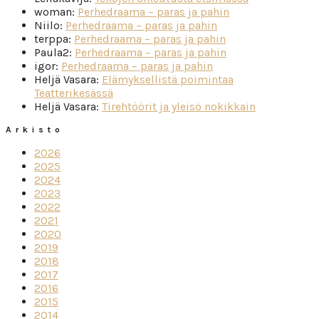
woman
:
Perhedraama – paras ja pahin
Niilo
:
Perhedraama – paras ja pahin
terppa
:
Perhedraama – paras ja pahin
Paula2
:
Perhedraama – paras ja pahin
igor
:
Perhedraama – paras ja pahin
Heljä Vasara
:
Elämyksellistä poimintaa
Teatterikesässä
Heljä Vasara
:
Tirehtöörit ja yleisö nokikkain
Arkisto
2026
2025
2024
2023
2022
2021
2020
2019
2018
2017
2016
2015
2014