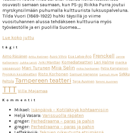
osuvasti samaan saumaan, kun PS-pj Riikka Purra joutui
myrskynsilmään puhumalla kulttuurista luksuspalveluna.
Tilda Vuori (1869-1922) huhki täysillä jo viime
vuosituhannen alussa tehdäkseen kulttuuria myös
työväestölle ja eri puolilla Suomea….
Lue koko juttu
tägit
Frenckell
Aimo Räsänen
Esa Latva-Äijö
Auvo Vihro
Arttu Ratinen
Janne
Komediateatteri
Lari Halme
Jyrki Mänttäri
marika
Kallioniemi
Jukka Leisti
Miia Selin
Mari Turunen
vapaavuori
Petra Karjalainen
mika honkanen
Risto Korhonen
Sirkku
Pyynikin kesäteatteri
Samuel Harjanne
Samuli Muje
Tampereen teatteri
Peltola
Teija Auvinen
Tommi Auvinen
TTT
Ville Majamaa
Kommentit
Mikael
:
Isänpäivä – Kotiläksyä kohtaamisiin
Heljä Vasara
:
Varissuolla räpäten
greger
:
Perhedraama – paras ja pahin
greger
:
Perhedraama – paras ja pahin
Leffakävijä
:
Tekojen oikeutusta etsimässä