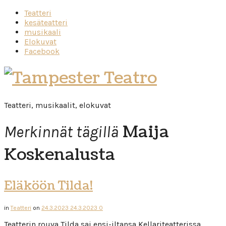
Teatteri
kesäteatteri
musikaali
Elokuvat
Facebook
Tampester
Teatro
Teatteri, musikaalit, elokuvat
Maija
Merkinnät tägillä
Koskenalusta
Eläköön Tilda!
in
Teatteri
on
24.3.2023
24.3.2023
0
Teatterin rouva Tilda sai ensi-iltansa Kellariteatterissa