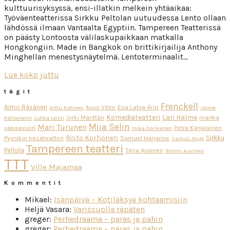
kulttuurisyksyssä, ensi-illatkin melkein yhtäaikaa:
Työväenteatterissa Sirkku Peltolan uutuudessa Lento ollaan
lähdössä ilmaan Vantaalta Egyptiin. Tampereen Teatterissä
on päästy Lontoosta välilaskupaikkaan matkalla
Hongkongiin. Made in Bangkok on brittikirjailija Anthony
Minghellan menestysnäytelmä. Lentoterminaalit…
Lue koko juttu
tägit
Frenckell
Aimo Räsänen
Esa Latva-Äijö
Auvo Vihro
Arttu Ratinen
Janne
Komediateatteri
Lari Halme
Jyrki Mänttäri
marika
Kallioniemi
Jukka Leisti
Miia Selin
Mari Turunen
vapaavuori
Petra Karjalainen
mika honkanen
Risto Korhonen
Sirkku
Pyynikin kesäteatteri
Samuel Harjanne
Samuli Muje
Tampereen teatteri
Peltola
Teija Auvinen
Tommi Auvinen
TTT
Ville Majamaa
Kommentit
Mikael
:
Isänpäivä – Kotiläksyä kohtaamisiin
Heljä Vasara
:
Varissuolla räpäten
greger
:
Perhedraama – paras ja pahin
greger
:
Perhedraama – paras ja pahin