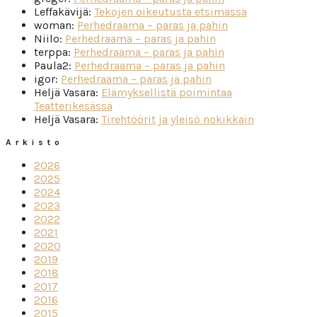
Leffakävijä
:
Tekojen oikeutusta etsimässä
woman
:
Perhedraama – paras ja pahin
Niilo
:
Perhedraama – paras ja pahin
terppa
:
Perhedraama – paras ja pahin
Paula2
:
Perhedraama – paras ja pahin
igor
:
Perhedraama – paras ja pahin
Heljä Vasara
:
Elämyksellistä poimintaa
Teatterikesässä
Heljä Vasara
:
Tirehtöörit ja yleisö nokikkain
Arkisto
2026
2025
2024
2023
2022
2021
2020
2019
2018
2017
2016
2015