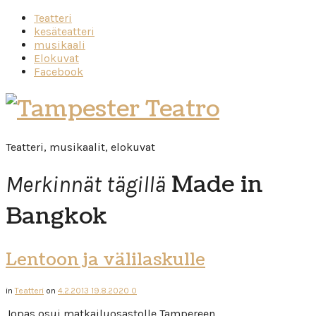
Teatteri
kesäteatteri
musikaali
Elokuvat
Facebook
Tampester
Teatro
Teatteri, musikaalit, elokuvat
Made in
Merkinnät tägillä
Bangkok
Lentoon ja välilaskulle
in
Teatteri
on
4.2.2013
19.8.2020
0
Jopas osui matkailuosastolle Tampereen