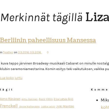
Liza
Merkinnät tägillä
Berliinin paheellisuus Mansessa
in
Teatteri
on
3.9.2016
3.9.2016
0
kuva teppo järvinen Broadway-musikaali Cabaret on minulle nostalgine
klubin seremoniamestarina. Komin esitys teki vaikutuksen, vaikka puit
Lue koko juttu
tägit
Komme
Aimo Räsänen
Esa Latva-Äijö
Auvo Vihro
Mik
Arttu Ratinen
Frenckell
Jyrki Mänttäri
koh
Janne Kallioniemi
Jukka Leisti