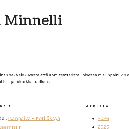
 Minnelli
n sekä elokuvasta että Kom-teatterista. Toisessa mieliinpainuvin oli 
teet ja tekniikka tuolloin…
ntit
Arkisto
ael
:
Isänpäivä – Kotiläksyä
2026
taamisiin
2025