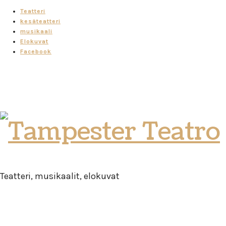
Teatteri
kesäteatteri
musikaali
Elokuvat
Facebook
Tampester
Teatro
Teatteri, musikaalit, elokuvat