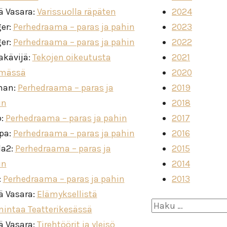
ä Vasara
:
Varissuolla räpäten
2024
ger
:
Perhedraama – paras ja pahin
2023
ger
:
Perhedraama – paras ja pahin
2022
akävijä
:
Tekojen oikeutusta
2021
imässä
2020
man
:
Perhedraama – paras ja
2019
in
2018
o
:
Perhedraama – paras ja pahin
2017
ppa
:
Perhedraama – paras ja pahin
2016
la2
:
Perhedraama – paras ja
2015
in
2014
:
Perhedraama – paras ja pahin
2013
ä Vasara
:
Elämyksellistä
Haku:
mintaa Teatterikesässä
ä Vasara
:
Tirehtöörit ja yleisö