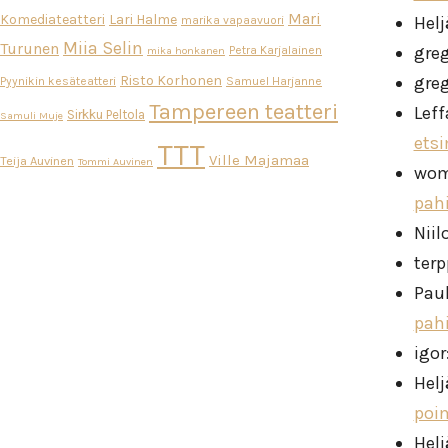
Mari
Komediateatteri
Lari Halme
Helj
marika vapaavuori
Miia Selin
Turunen
gre
Petra Karjalainen
mika honkanen
Risto Korhonen
gre
Pyynikin kesäteatteri
Samuel Harjanne
Tampereen teatteri
Leff
Sirkku Peltola
Samuli Muje
ets
TTT
Ville Majamaa
Teija Auvinen
Tommi Auvinen
wo
pah
Niil
ter
Pau
pah
igor
Helj
poi
Helj