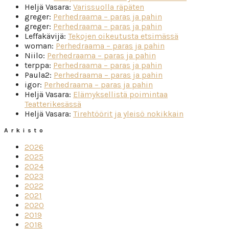
Heljä Vasara
:
Varissuolla räpäten
greger
:
Perhedraama – paras ja pahin
greger
:
Perhedraama – paras ja pahin
Leffakävijä
:
Tekojen oikeutusta etsimässä
woman
:
Perhedraama – paras ja pahin
Niilo
:
Perhedraama – paras ja pahin
terppa
:
Perhedraama – paras ja pahin
Paula2
:
Perhedraama – paras ja pahin
igor
:
Perhedraama – paras ja pahin
Heljä Vasara
:
Elämyksellistä poimintaa
Teatterikesässä
Heljä Vasara
:
Tirehtöörit ja yleisö nokikkain
Arkisto
2026
2025
2024
2023
2022
2021
2020
2019
2018