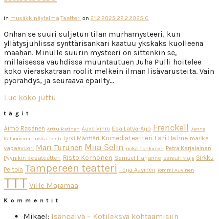
in
musiikkinäytelmä
Teatteri
on
21.2.2025
22.2.2025
0
Onhan se suuri suljetun tilan murhamysteeri, kun
yllätysjuhlissa synttärisankari kaatuu ykskaks kuolleena
maahan. Minulle suurin mysteeri on sittenkin se,
millaisessa vauhdissa muuntautuen Juha Pulli hoitelee
koko vieraskatraan roolit melkein ilman lisävarusteita. Vain
pyörähdys, ja seuraava epäilty…
Lue koko juttu
tägit
Frenckell
Aimo Räsänen
Esa Latva-Äijö
Auvo Vihro
Arttu Ratinen
Janne
Komediateatteri
Lari Halme
Jyrki Mänttäri
marika
Kallioniemi
Jukka Leisti
Miia Selin
Mari Turunen
vapaavuori
Petra Karjalainen
mika honkanen
Risto Korhonen
Sirkku
Pyynikin kesäteatteri
Samuel Harjanne
Samuli Muje
Tampereen teatteri
Peltola
Teija Auvinen
Tommi Auvinen
TTT
Ville Majamaa
Kommentit
Mikael
:
Isänpäivä – Kotiläksyä kohtaamisiin