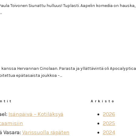
a Paula Toivonen Siunattu hulluus! Tuplasti. Aapelin komedia on hauska
.
kanssa Hervannan Cinolaan. Parasta ja yllättävintä oli Apocalyptica
oitettua epätasaista joukkoa –…
ntit
Arkisto
ael
:
Isänpäivä – Kotiläksyä
2026
taamisiin
2025
ä Vasara
:
Varissuolla räpäten
2024