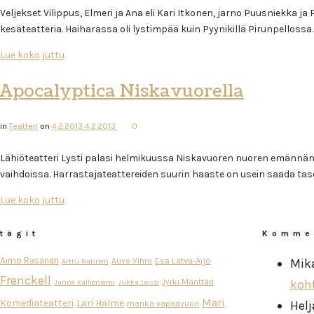
Veljekset Vilippus, Elmeri ja Ana eli Kari Itkonen, jarno Puusniekka j
kesäteatteria. Haiharassa oli lystimpää kuin Pyynikillä Pirunpellossa…
Lue koko juttu
Apocalyptica Niskavuorella
in
Teatteri
on
4.2.2013
4.2.2013
0
Lähiöteatteri Lysti palasi helmikuussa Niskavuoren nuoren emännän 
vaihdoissa. Harrastajateattereiden suurin haaste on usein saada tas
Lue koko juttu
tägit
Komme
Aimo Räsänen
Esa Latva-Äijö
Auvo Vihro
Mik
Arttu Ratinen
Frenckell
Jyrki Mänttäri
koh
Janne Kallioniemi
Jukka Leisti
Mari
Komediateatteri
Lari Halme
Helj
marika vapaavuori