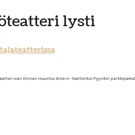
öteatteri lysti
tajateatterissa
teri Ivan Dinneri muuntui drive in -teatteriksi Pyynikin parkkipaikalle