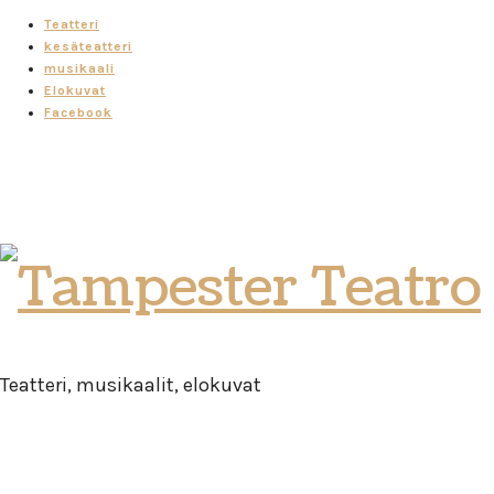
Teatteri
kesäteatteri
musikaali
Elokuvat
Facebook
Tampester
Teatro
Teatteri, musikaalit, elokuvat