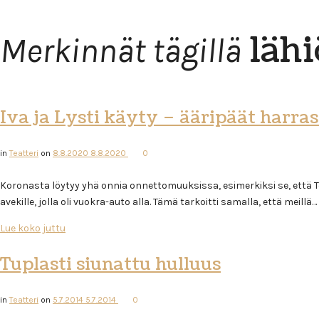
lähi
Merkinnät tägillä
Iva ja Lysti käyty – ääripäät harras
in
Teatteri
on
8.8.2020
8.8.2020
0
Koronasta löytyy yhä onnia onnettomuuksissa, esimerkiksi se, että Teat
avekille, jolla oli vuokra-auto alla. Tämä tarkoitti samalla, että meillä…
Lue koko juttu
Tuplasti siunattu hulluus
in
Teatteri
on
5.7.2014
5.7.2014
0