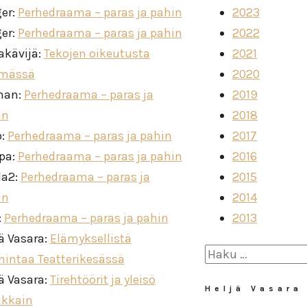
ger
:
Perhedraama – paras ja pahin
2023
ger
:
Perhedraama – paras ja pahin
2022
akävijä
:
Tekojen oikeutusta
2021
imässä
2020
man
:
Perhedraama – paras ja
2019
in
2018
o
:
Perhedraama – paras ja pahin
2017
ppa
:
Perhedraama – paras ja pahin
2016
la2
:
Perhedraama – paras ja
2015
in
2014
:
Perhedraama – paras ja pahin
2013
ä Vasara
:
Elämyksellistä
Haku:
mintaa Teatterikesässä
ä Vasara
:
Tirehtöörit ja yleisö
Heljä Vasara
ikkain