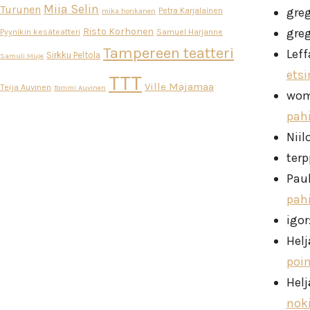
Miia Selin
Turunen
gre
Petra Karjalainen
mika honkanen
Risto Korhonen
gre
Pyynikin kesäteatteri
Samuel Harjanne
Tampereen teatteri
Leff
Sirkku Peltola
Samuli Muje
ets
TTT
Ville Majamaa
Teija Auvinen
Tommi Auvinen
wo
pah
Niil
ter
Pau
pah
igor
Helj
poi
Helj
nok