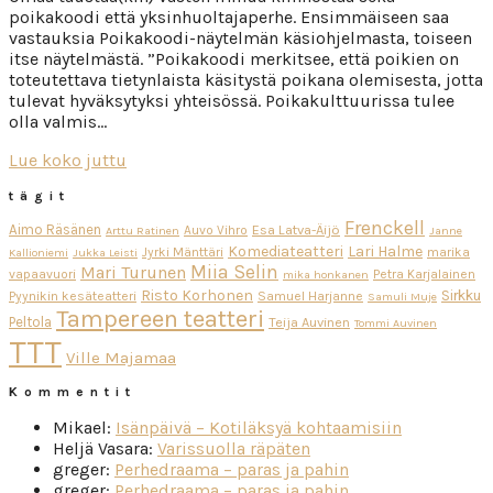
poikakoodi että yksinhuoltajaperhe. Ensimmäiseen saa
vastauksia Poikakoodi-näytelmän käsiohjelmasta, toiseen
itse näytelmästä. ”Poikakoodi merkitsee, että poikien on
toteutettava tietynlaista käsitystä poikana olemisesta, jotta
tulevat hyväksytyksi yhteisössä. Poikakulttuurissa tulee
olla valmis…
Lue koko juttu
tägit
Frenckell
Aimo Räsänen
Esa Latva-Äijö
Auvo Vihro
Arttu Ratinen
Janne
Komediateatteri
Lari Halme
Jyrki Mänttäri
marika
Kallioniemi
Jukka Leisti
Miia Selin
Mari Turunen
vapaavuori
Petra Karjalainen
mika honkanen
Risto Korhonen
Sirkku
Pyynikin kesäteatteri
Samuel Harjanne
Samuli Muje
Tampereen teatteri
Peltola
Teija Auvinen
Tommi Auvinen
TTT
Ville Majamaa
Kommentit
Mikael
:
Isänpäivä – Kotiläksyä kohtaamisiin
Heljä Vasara
:
Varissuolla räpäten
greger
:
Perhedraama – paras ja pahin
greger
:
Perhedraama – paras ja pahin