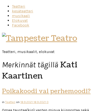
Teatteri
kesäteatteri
musikaali
Elokuvat
Facebook
Tampester
Teatro
Teatteri, musikaalit, elokuvat
Kati
Merkinnät tägillä
Kaartinen
Poikakoodi vai perhemoodi?
in
Teatteri
on
18.9.2021
18.9.2021
0
Omaa taustaa(kin) vasten minua kiinnostaa sekä