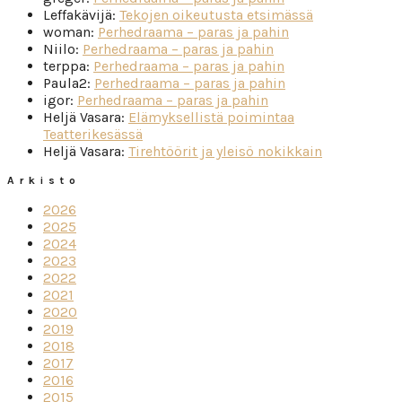
Leffakävijä
:
Tekojen oikeutusta etsimässä
woman
:
Perhedraama – paras ja pahin
Niilo
:
Perhedraama – paras ja pahin
terppa
:
Perhedraama – paras ja pahin
Paula2
:
Perhedraama – paras ja pahin
igor
:
Perhedraama – paras ja pahin
Heljä Vasara
:
Elämyksellistä poimintaa
Teatterikesässä
Heljä Vasara
:
Tirehtöörit ja yleisö nokikkain
Arkisto
2026
2025
2024
2023
2022
2021
2020
2019
2018
2017
2016
2015