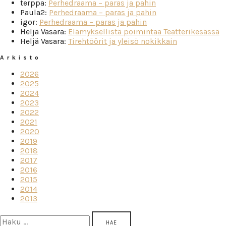
terppa
:
Perhedraama – paras ja pahin
Paula2
:
Perhedraama – paras ja pahin
igor
:
Perhedraama – paras ja pahin
Heljä Vasara
:
Elämyksellistä poimintaa Teatterikesässä
Heljä Vasara
:
Tirehtöörit ja yleisö nokikkain
Arkisto
2026
2025
2024
2023
2022
2021
2020
2019
2018
2017
2016
2015
2014
2013
Haku: