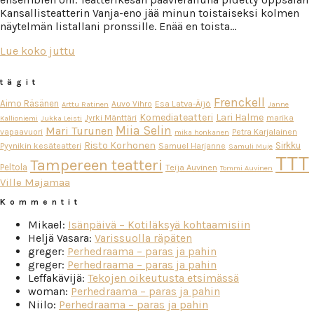
Kansallisteatterin Vanja-eno jää minun toistaiseksi kolmen
näytelmän listallani pronssille. Enää en toista…
Lue koko juttu
tägit
Frenckell
Aimo Räsänen
Esa Latva-Äijö
Auvo Vihro
Arttu Ratinen
Janne
Komediateatteri
Lari Halme
Jyrki Mänttäri
marika
Kallioniemi
Jukka Leisti
Miia Selin
Mari Turunen
vapaavuori
Petra Karjalainen
mika honkanen
Risto Korhonen
Sirkku
Pyynikin kesäteatteri
Samuel Harjanne
Samuli Muje
TTT
Tampereen teatteri
Peltola
Teija Auvinen
Tommi Auvinen
Ville Majamaa
Kommentit
Mikael
:
Isänpäivä – Kotiläksyä kohtaamisiin
Heljä Vasara
:
Varissuolla räpäten
greger
:
Perhedraama – paras ja pahin
greger
:
Perhedraama – paras ja pahin
Leffakävijä
:
Tekojen oikeutusta etsimässä
woman
:
Perhedraama – paras ja pahin
Niilo
:
Perhedraama – paras ja pahin