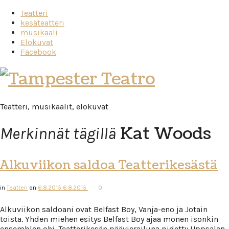
Teatteri
kesäteatteri
musikaali
Elokuvat
Facebook
Tampester
Teatro
Teatteri, musikaalit, elokuvat
Kat Woods
Merkinnät tägillä
Alkuviikon saldoa Teatterikesästä
in
Teatteri
on
6.8.2015
6.8.2015
0
Alkuviikon saldoani ovat Belfast Boy, Vanja-eno ja Jotain
toista. Yhden miehen esitys Belfast Boy ajaa monen isonkin
ensemblen ohi. Teatterikesän päävierailuna pidetty Uppsalan