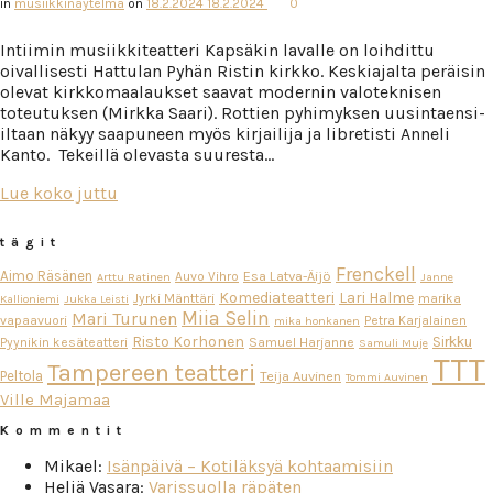
in
musiikkinäytelmä
on
18.2.2024
18.2.2024
0
Intiimin musiikkiteatteri Kapsäkin lavalle on loihdittu
oivallisesti Hattulan Pyhän Ristin kirkko. Keskiajalta peräisin
olevat kirkkomaalaukset saavat modernin valoteknisen
toteutuksen (Mirkka Saari). Rottien pyhimyksen uusintaensi-
iltaan näkyy saapuneen myös kirjailija ja libretisti Anneli
Kanto. Tekeillä olevasta suuresta…
Lue koko juttu
tägit
Frenckell
Aimo Räsänen
Esa Latva-Äijö
Auvo Vihro
Arttu Ratinen
Janne
Komediateatteri
Lari Halme
Jyrki Mänttäri
marika
Kallioniemi
Jukka Leisti
Miia Selin
Mari Turunen
vapaavuori
Petra Karjalainen
mika honkanen
Risto Korhonen
Sirkku
Pyynikin kesäteatteri
Samuel Harjanne
Samuli Muje
TTT
Tampereen teatteri
Peltola
Teija Auvinen
Tommi Auvinen
Ville Majamaa
Kommentit
Mikael
:
Isänpäivä – Kotiläksyä kohtaamisiin
Heljä Vasara
:
Varissuolla räpäten