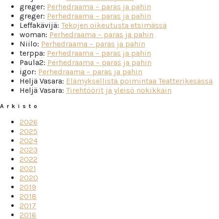
greger
:
Perhedraama – paras ja pahin
greger
:
Perhedraama – paras ja pahin
Leffakävijä
:
Tekojen oikeutusta etsimässä
woman
:
Perhedraama – paras ja pahin
Niilo
:
Perhedraama – paras ja pahin
terppa
:
Perhedraama – paras ja pahin
Paula2
:
Perhedraama – paras ja pahin
igor
:
Perhedraama – paras ja pahin
Heljä Vasara
:
Elämyksellistä poimintaa Teatterikesässä
Heljä Vasara
:
Tirehtöörit ja yleisö nokikkain
Arkisto
2026
2025
2024
2023
2022
2021
2020
2019
2018
2017
2016