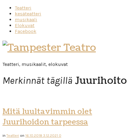
Teatteri
kesäteatteri
musikaali
Elokuvat
Facebook
Tampester
Teatro
Teatteri, musikaalit, elokuvat
Juurihoito
Merkinnät tägillä
Mitä luultavimmin olet
Juurihoidon tarpeessa
in
Teatteri
on
16.10.2018
3.12.2021
0