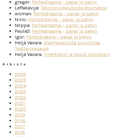
greger
:
Perhedraama – paras ja pahin
Leffakävijä
:
Tekojen oikeutusta etsimässä
woman
:
Perhedraama – paras ja pahin
Niilo
:
Perhedraama – paras ja pahin
terppa
:
Perhedraama – paras ja pahin
Paula2
:
Perhedraama – paras ja pahin
igor
:
Perhedraama – paras ja pahin
Heljä Vasara
:
Elämyksellistä poimintaa
Teatterikesässä
Heljä Vasara
:
Tirehtöörit ja yleisö nokikkain
Arkisto
2026
2025
2024
2023
2022
2021
2020
2019
2018
2017
2016