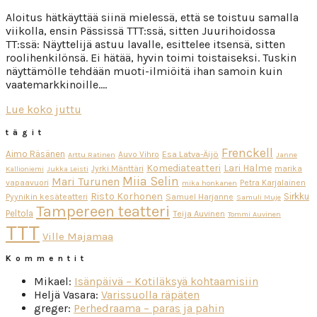
Aloitus hätkäyttää siinä mielessä, että se toistuu samalla
viikolla, ensin Pässissä TTT:ssä, sitten Juurihoidossa
TT:ssä: Näyttelijä astuu lavalle, esittelee itsensä, sitten
roolihenkilönsä. Ei hätää, hyvin toimi toistaiseksi. Tuskin
näyttämölle tehdään muoti-ilmiöitä ihan samoin kuin
vaatemarkkinoille….
Lue koko juttu
tägit
Frenckell
Aimo Räsänen
Esa Latva-Äijö
Auvo Vihro
Arttu Ratinen
Janne
Komediateatteri
Lari Halme
Jyrki Mänttäri
marika
Kallioniemi
Jukka Leisti
Miia Selin
Mari Turunen
vapaavuori
Petra Karjalainen
mika honkanen
Risto Korhonen
Sirkku
Pyynikin kesäteatteri
Samuel Harjanne
Samuli Muje
Tampereen teatteri
Peltola
Teija Auvinen
Tommi Auvinen
TTT
Ville Majamaa
Kommentit
Mikael
:
Isänpäivä – Kotiläksyä kohtaamisiin
Heljä Vasara
:
Varissuolla räpäten
greger
:
Perhedraama – paras ja pahin