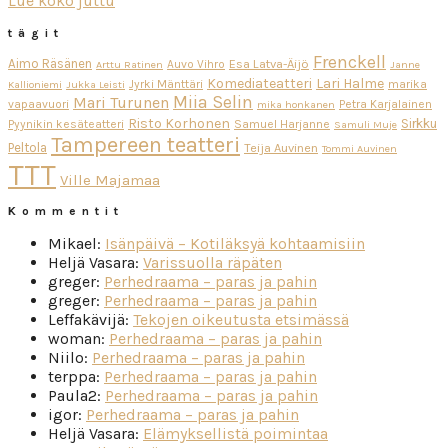
Lue koko juttu
tägit
Frenckell
Aimo Räsänen
Esa Latva-Äijö
Auvo Vihro
Arttu Ratinen
Janne
Komediateatteri
Lari Halme
Jyrki Mänttäri
marika
Kallioniemi
Jukka Leisti
Miia Selin
Mari Turunen
vapaavuori
Petra Karjalainen
mika honkanen
Risto Korhonen
Sirkku
Pyynikin kesäteatteri
Samuel Harjanne
Samuli Muje
Tampereen teatteri
Peltola
Teija Auvinen
Tommi Auvinen
TTT
Ville Majamaa
Kommentit
Mikael
:
Isänpäivä – Kotiläksyä kohtaamisiin
Heljä Vasara
:
Varissuolla räpäten
greger
:
Perhedraama – paras ja pahin
greger
:
Perhedraama – paras ja pahin
Leffakävijä
:
Tekojen oikeutusta etsimässä
woman
:
Perhedraama – paras ja pahin
Niilo
:
Perhedraama – paras ja pahin
terppa
:
Perhedraama – paras ja pahin
Paula2
:
Perhedraama – paras ja pahin
igor
:
Perhedraama – paras ja pahin
Heljä Vasara
:
Elämyksellistä poimintaa