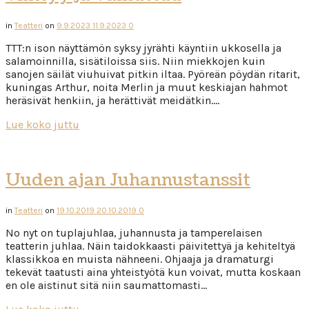
in
Teatteri
on
9.9.2023
11.9.2023
0
TTT:n ison näyttämön syksy jyrähti käyntiin ukkosella ja
salamoinnilla, sisätiloissa siis. Niin miekkojen kuin
sanojen säilät viuhuivat pitkin iltaa. Pyöreän pöydän ritarit,
kuningas Arthur, noita Merlin ja muut keskiajan hahmot
heräsivät henkiin, ja herättivät meidätkin….
Lue koko juttu
Uuden ajan Juhannustanssit
in
Teatteri
on
19.10.2019
20.10.2019
0
No nyt on tuplajuhlaa, juhannusta ja tamperelaisen
teatterin juhlaa. Näin taidokkaasti päivitettyä ja kehiteltyä
klassikkoa en muista nähneeni. Ohjaaja ja dramaturgi
tekevät taatusti aina yhteistyötä kun voivat, mutta koskaan
en ole aistinut sitä niin saumattomasti…