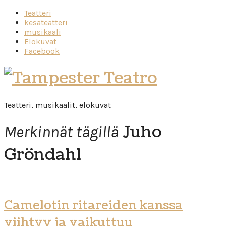
Teatteri
kesäteatteri
musikaali
Elokuvat
Facebook
Tampester
Teatro
Teatteri, musikaalit, elokuvat
Juho
Merkinnät tägillä
Gröndahl
Camelotin ritareiden kanssa
viihtyy ja vaikuttuu