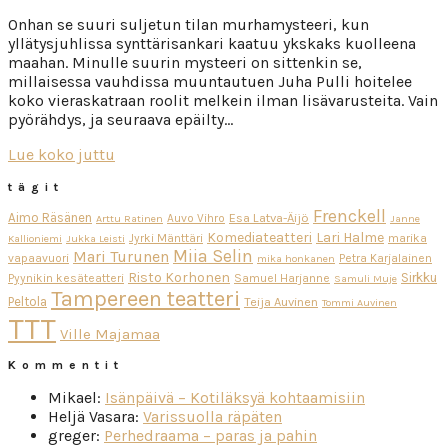
Onhan se suuri suljetun tilan murhamysteeri, kun
yllätysjuhlissa synttärisankari kaatuu ykskaks kuolleena
maahan. Minulle suurin mysteeri on sittenkin se,
millaisessa vauhdissa muuntautuen Juha Pulli hoitelee
koko vieraskatraan roolit melkein ilman lisävarusteita. Vain
pyörähdys, ja seuraava epäilty…
Lue koko juttu
tägit
Frenckell
Aimo Räsänen
Esa Latva-Äijö
Auvo Vihro
Arttu Ratinen
Janne
Komediateatteri
Lari Halme
Jyrki Mänttäri
marika
Kallioniemi
Jukka Leisti
Miia Selin
Mari Turunen
vapaavuori
Petra Karjalainen
mika honkanen
Risto Korhonen
Sirkku
Pyynikin kesäteatteri
Samuel Harjanne
Samuli Muje
Tampereen teatteri
Peltola
Teija Auvinen
Tommi Auvinen
TTT
Ville Majamaa
Kommentit
Mikael
:
Isänpäivä – Kotiläksyä kohtaamisiin
Heljä Vasara
:
Varissuolla räpäten
greger
:
Perhedraama – paras ja pahin