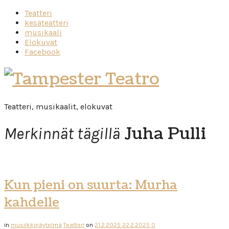
Teatteri
kesäteatteri
musikaali
Elokuvat
Facebook
Tampester
Teatro
Teatteri, musikaalit, elokuvat
Juha Pulli
Merkinnät tägillä
Kun pieni on suurta: Murha
kahdelle
in
musiikkinäytelmä
Teatteri
on
21.2.2025
22.2.2025
0