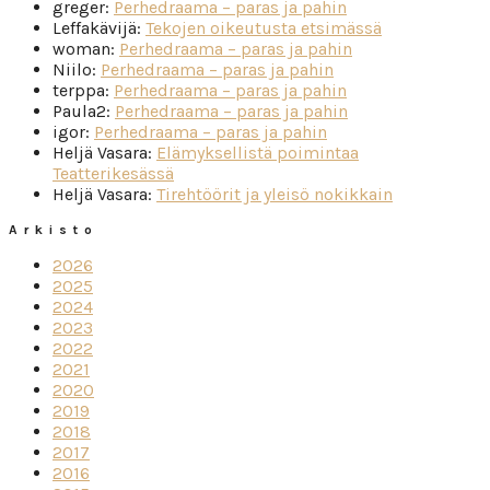
greger
:
Perhedraama – paras ja pahin
Leffakävijä
:
Tekojen oikeutusta etsimässä
woman
:
Perhedraama – paras ja pahin
Niilo
:
Perhedraama – paras ja pahin
terppa
:
Perhedraama – paras ja pahin
Paula2
:
Perhedraama – paras ja pahin
igor
:
Perhedraama – paras ja pahin
Heljä Vasara
:
Elämyksellistä poimintaa
Teatterikesässä
Heljä Vasara
:
Tirehtöörit ja yleisö nokikkain
Arkisto
2026
2025
2024
2023
2022
2021
2020
2019
2018
2017
2016