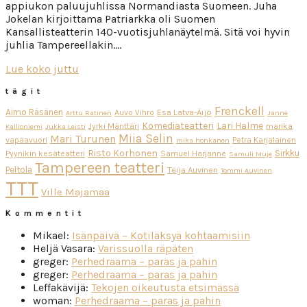
appiukon paluujuhlissa Normandiasta Suomeen. Juha
Jokelan kirjoittama Patriarkka oli Suomen
Kansallisteatterin 140-vuotisjuhlanäytelmä. Sitä voi hyvin
juhlia Tampereellakin….
Lue koko juttu
tägit
Frenckell
Aimo Räsänen
Esa Latva-Äijö
Auvo Vihro
Arttu Ratinen
Janne
Komediateatteri
Lari Halme
Jyrki Mänttäri
marika
Kallioniemi
Jukka Leisti
Miia Selin
Mari Turunen
vapaavuori
Petra Karjalainen
mika honkanen
Risto Korhonen
Sirkku
Pyynikin kesäteatteri
Samuel Harjanne
Samuli Muje
Tampereen teatteri
Peltola
Teija Auvinen
Tommi Auvinen
TTT
Ville Majamaa
Kommentit
Mikael
:
Isänpäivä – Kotiläksyä kohtaamisiin
Heljä Vasara
:
Varissuolla räpäten
greger
:
Perhedraama – paras ja pahin
greger
:
Perhedraama – paras ja pahin
Leffakävijä
:
Tekojen oikeutusta etsimässä
woman
:
Perhedraama – paras ja pahin