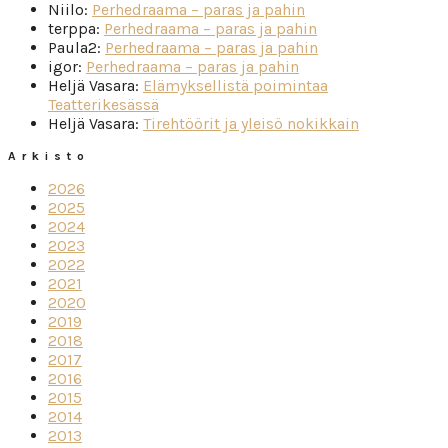
Niilo
:
Perhedraama – paras ja pahin
terppa
:
Perhedraama – paras ja pahin
Paula2
:
Perhedraama – paras ja pahin
igor
:
Perhedraama – paras ja pahin
Heljä Vasara
:
Elämyksellistä poimintaa
Teatterikesässä
Heljä Vasara
:
Tirehtöörit ja yleisö nokikkain
Arkisto
2026
2025
2024
2023
2022
2021
2020
2019
2018
2017
2016
2015
2014
2013