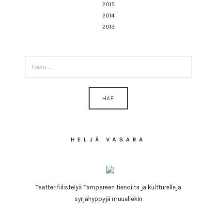
2015
2014
2013
HAKU:
HELJÄ VASARA
Teatterifiilistelyä Tampereen tienoilta ja kultturelleja
syrjähyppyjä muuallekin