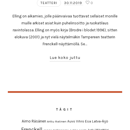
TEATTERI
30.11.2019
0
Elling on aikamies, jolle päänvaivaa tuottavat sellaiset monille
muille arkiset asiat kuin puhelinsoitto ja ruokatilaus
ravintolassa. Elling on myös kirja (Brodre i blodet 1996), sitten
elokuva (2001) ja nyt vielä näytelmäkin Tampereen teatterin
Frenckell-näyttämöllä. Se…
Lue koko juttu
TÄGIT
Aimo Räsänen
Esa Latva-Äijö
Auvo Vihro
Arttu Ratinen
Frenckell
Jyrki Mänttäri