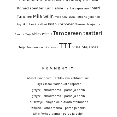
Janne Kallioniemi
Jukka Leisti
Mari
Komediateatteri
Lari Halme
marika vapaavuori
Miia Selin
Turunen
Petra Karjalainen
mika honkanen
Risto Korhonen
Pyynikin kesäteatteri
Samuel Harjanne
Tampereen teatteri
Sirkku Peltola
Samuli Muje
TTT
Ville Majamaa
Teija Auvinen
Tommi Auvinen
KOMMENTIT
Mikael
:
Isänpäivä – Kotiläksyä kohtaamisiin
Heljä Vasara
:
Varissuolla räpäten
greger
:
Perhedraama – paras ja pahin
greger
:
Perhedraama – paras ja pahin
Leffakävijä
:
Tekojen oikeutusta etsimässä
woman
:
Perhedraama – paras ja pahin
Niilo
:
Perhedraama – paras ja pahin