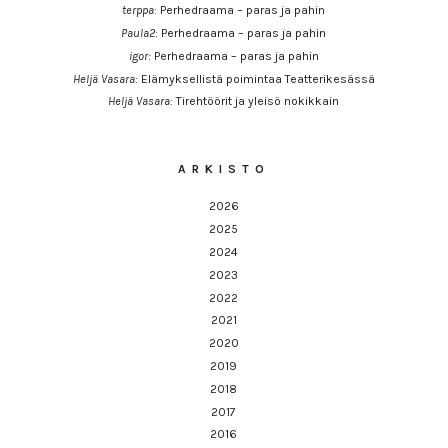
terppa
:
Perhedraama – paras ja pahin
Paula2
:
Perhedraama – paras ja pahin
igor
:
Perhedraama – paras ja pahin
Heljä Vasara
:
Elämyksellistä poimintaa Teatterikesässä
Heljä Vasara
:
Tirehtöörit ja yleisö nokikkain
ARKISTO
2026
2025
2024
2023
2022
2021
2020
2019
2018
2017
2016