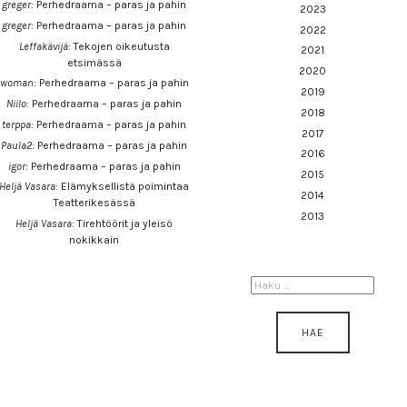
greger
:
Perhedraama – paras ja pahin
2023
greger
:
Perhedraama – paras ja pahin
2022
Leffakävijä
:
Tekojen oikeutusta
2021
etsimässä
2020
woman
:
Perhedraama – paras ja pahin
2019
Niilo
:
Perhedraama – paras ja pahin
2018
terppa
:
Perhedraama – paras ja pahin
2017
Paula2
:
Perhedraama – paras ja pahin
2016
igor
:
Perhedraama – paras ja pahin
2015
Heljä Vasara
:
Elämyksellistä poimintaa
2014
Teatterikesässä
2013
Heljä Vasara
:
Tirehtöörit ja yleisö
nokikkain
HAKU: