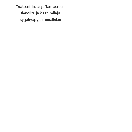
Teatterifiilistelyä Tampereen
tienoilta ja kultturelleja
syrjähyppyjä muuallekin