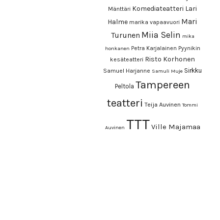
Komediateatteri
Lari
Mänttäri
Mari
Halme
marika vapaavuori
Miia Selin
Turunen
mika
Petra Karjalainen
Pyynikin
honkanen
Risto Korhonen
kesäteatteri
Sirkku
Samuel Harjanne
Samuli Muje
Tampereen
Peltola
teatteri
Teija Auvinen
Tommi
TTT
Ville Majamaa
Auvinen