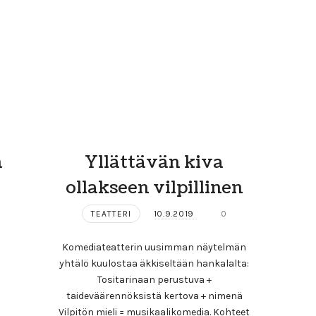
n
Yllättävän kiva
ollakseen vilpillinen
TEATTERI
10.9.2019
0
Komediateatterin uusimman näytelmän
yhtälö kuulostaa äkkiseltään hankalalta:
Tositarinaan perustuva +
taideväärennöksistä kertova + nimenä
Vilpitön mieli = musikaalikomedia. Kohteet