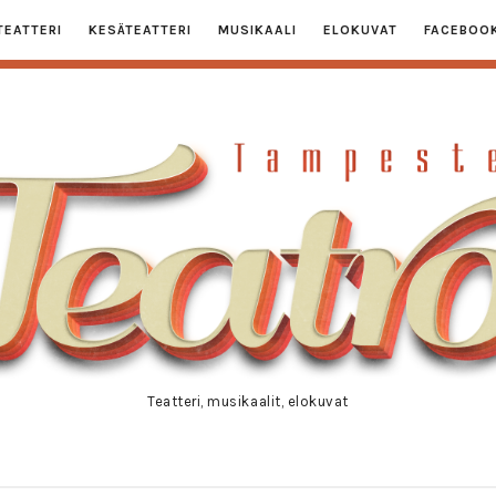
TEATTERI
KESÄTEATTERI
MUSIKAALI
ELOKUVAT
FACEBOO
ampester
eatro
Teatteri, musikaalit, elokuvat