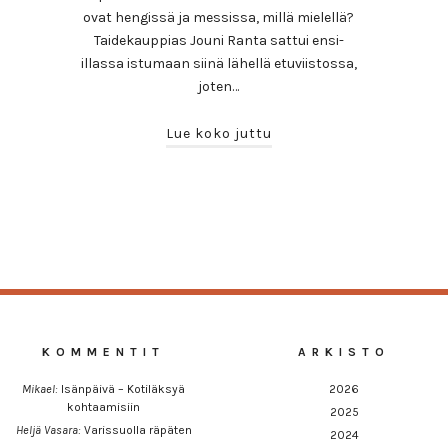
ovat hengissä ja messissa, millä mielellä?
Taidekauppias Jouni Ranta sattui ensi-
illassa istumaan siinä lähellä etuviistossa,
joten…
Lue koko juttu
KOMMENTIT
ARKISTO
Mikael
:
Isänpäivä – Kotiläksyä
2026
kohtaamisiin
2025
Heljä Vasara
:
Varissuolla räpäten
2024