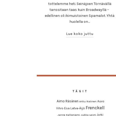
tottelemme heti. Seinäjoen Törnävällä
tanssitaan taas kuin Broadwayllä –
edellinen oli ikimuistoinen Spamalot. Yhtä
huolella on…
Lue koko juttu
TÄGIT
Aimo Räsänen
Auvo
Arttu Ratinen
Frenckell
Esa Latva-Äijö
Vihro
Jyrki
Janne Kallioniemi
Jukka Leisti