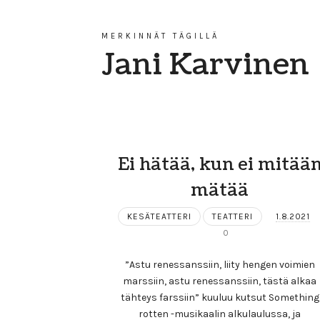
MERKINNÄT TÄGILLÄ
Jani Karvinen
Ei hätää, kun ei mitää
mätää
KESÄTEATTERI
TEATTERI
1.8.2021
0
”Astu renessanssiin, liity hengen voimien
marssiin, astu renessanssiin, tästä alkaa
tähteys farssiin” kuuluu kutsut Something
rotten -musikaalin alkulaulussa, ja