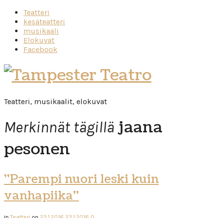
Teatteri
kesäteatteri
musikaali
Elokuvat
Facebook
Tampester
Teatro
Teatteri, musikaalit, elokuvat
jaana
Merkinnät tägillä
pesonen
”Parempi nuori leski kuin
vanhapiika”
in
Teatteri
on
23.1.2016
23.1.2016
0