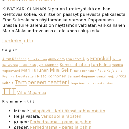
KUVAT KARI SUNNARI Siperian lumimyräkkä on ihan
kiehtovaa kokea, kun itse on päässyt purevasta pakkasesta
Eino Salmelaisen näyttämön katsomoon. Papparaisen
unessa Tuire Salenius on näyttämön valtiatar, vaikka hänen
Maria Aleksandrovnansa ei ole unen näkijä eikä…
Lue koko juttu
tägit
Frenckell
Aimo Räsänen
Esa Latva-Äijö
Auvo Vihro
Arttu Ratinen
Janne
Komediateatteri
Lari Halme
Jyrki Mänttäri
marika
Kallioniemi
Jukka Leisti
Miia Selin
Mari Turunen
vapaavuori
Petra Karjalainen
mika honkanen
Risto Korhonen
Sirkku
Pyynikin kesäteatteri
Samuel Harjanne
Samuli Muje
Tampereen teatteri
Peltola
Teija Auvinen
Tommi Auvinen
TTT
Ville Majamaa
Kommentit
Mikael
:
Isänpäivä – Kotiläksyä kohtaamisiin
Heljä Vasara
:
Varissuolla räpäten
greger
:
Perhedraama – paras ja pahin
greger
:
Perhedraama – paras ja pahin