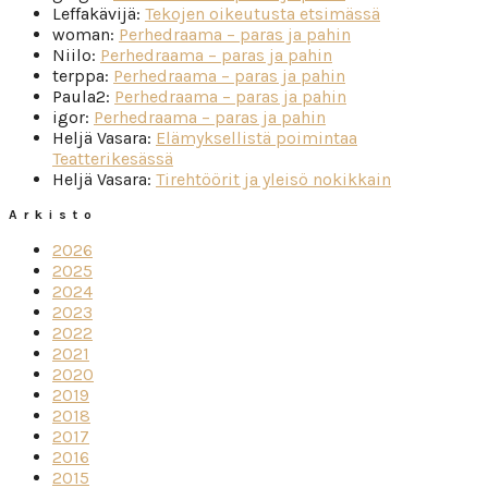
Leffakävijä
:
Tekojen oikeutusta etsimässä
woman
:
Perhedraama – paras ja pahin
Niilo
:
Perhedraama – paras ja pahin
terppa
:
Perhedraama – paras ja pahin
Paula2
:
Perhedraama – paras ja pahin
igor
:
Perhedraama – paras ja pahin
Heljä Vasara
:
Elämyksellistä poimintaa
Teatterikesässä
Heljä Vasara
:
Tirehtöörit ja yleisö nokikkain
Arkisto
2026
2025
2024
2023
2022
2021
2020
2019
2018
2017
2016
2015