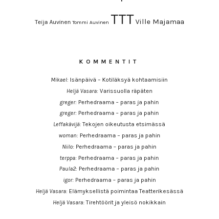
TTT
Ville Majamaa
Teija Auvinen
Tommi Auvinen
KOMMENTIT
Mikael
:
Isänpäivä – Kotiläksyä kohtaamisiin
Heljä Vasara
:
Varissuolla räpäten
greger
:
Perhedraama – paras ja pahin
greger
:
Perhedraama – paras ja pahin
Leffakävijä
:
Tekojen oikeutusta etsimässä
woman
:
Perhedraama – paras ja pahin
Niilo
:
Perhedraama – paras ja pahin
terppa
:
Perhedraama – paras ja pahin
Paula2
:
Perhedraama – paras ja pahin
igor
:
Perhedraama – paras ja pahin
Heljä Vasara
:
Elämyksellistä poimintaa Teatterikesässä
Heljä Vasara
:
Tirehtöörit ja yleisö nokikkain