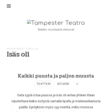
Tampester
Teatro
Teatteri, musikaalit, elokuvat
MERKINNÄT TÄGILLÄ
Isäs oli
Kaikki puusta ja paljon muusta
TEATTERI
13.7.2019
0
Sata syytä istua puussa ja Isäs oli antaa yhteen iltaan
niputettuna kaksi esitystä samalla lipulla ja mielenaskarrusta
päälle. Syntyköön myös syy miettiä, miksi monissa