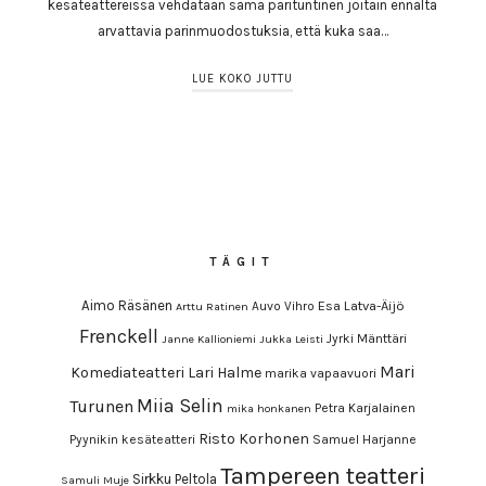
kesäteattereissä vehdataan sama parituntinen joitain ennalta
arvattavia parinmuodostuksia, että kuka saa…
LUE KOKO JUTTU
TÄGIT
Aimo Räsänen
Esa Latva-Äijö
Auvo Vihro
Arttu Ratinen
Frenckell
Jyrki Mänttäri
Janne Kallioniemi
Jukka Leisti
Mari
Komediateatteri
Lari Halme
marika vapaavuori
Miia Selin
Turunen
Petra Karjalainen
mika honkanen
Risto Korhonen
Pyynikin kesäteatteri
Samuel Harjanne
Tampereen teatteri
Sirkku Peltola
Samuli Muje