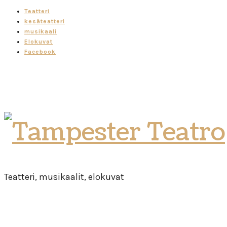
Teatteri
kesäteatteri
musikaali
Elokuvat
Facebook
Tampester
Teatro
Teatteri, musikaalit, elokuvat