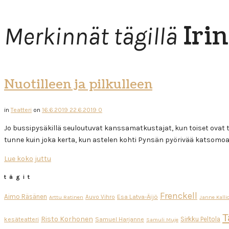
Iri
Merkinnät tägillä
Nuotilleen ja pilkulleen
in
Teatteri
on
16.6.2019
22.6.2019
0
Jo bussipysäkillä seuloutuvat kanssamatkustajat, kun toiset ovat top
tunne kuin joka kerta, kun astelen kohti Pynsän pyörivää katsomoa
Lue koko juttu
tägit
Frenckell
Aimo Räsänen
Esa Latva-Äijö
Auvo Vihro
Arttu Ratinen
Janne Kalli
T
Risto Korhonen
Sirkku Peltola
kesäteatteri
Samuel Harjanne
Samuli Muje