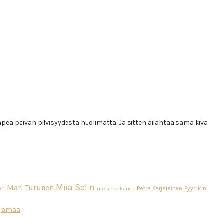
mpeä päivän pilvisyydestä huolimatta. Ja sitten ailahtaa sama kiva
Miia Selin
Mari Turunen
ri
Petra Karjalainen
Pyynikin
mika honkanen
ajamaa