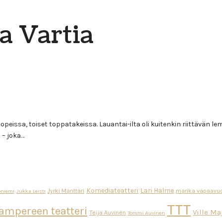
na Vartia
eissa, toiset toppatakeissa. Lauantai-ilta oli kuitenkin riittävän le
 – joka…
Komediateatteri
Lari Halme
Jyrki Mänttäri
marika vapaavuo
oniemi
Jukka Leisti
TTT
ampereen teatteri
Ville M
Teija Auvinen
Tommi Auvinen