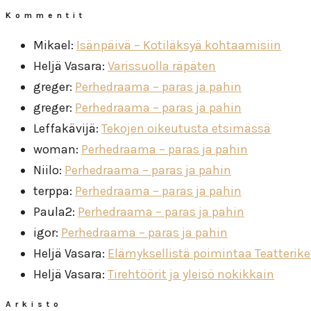
Kommentit
Mikael
:
Isänpäivä – Kotiläksyä kohtaamisiin
Heljä Vasara
:
Varissuolla räpäten
greger
:
Perhedraama – paras ja pahin
greger
:
Perhedraama – paras ja pahin
Leffakävijä
:
Tekojen oikeutusta etsimässä
woman
:
Perhedraama – paras ja pahin
Niilo
:
Perhedraama – paras ja pahin
terppa
:
Perhedraama – paras ja pahin
Paula2
:
Perhedraama – paras ja pahin
igor
:
Perhedraama – paras ja pahin
Heljä Vasara
:
Elämyksellistä poimintaa Teatterik
Heljä Vasara
:
Tirehtöörit ja yleisö nokikkain
Arkisto