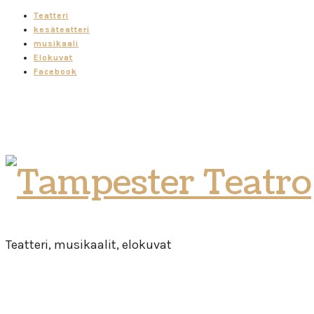
Teatteri
kesäteatteri
musikaali
Elokuvat
Facebook
Tampester
Teatro
Teatteri, musikaalit, elokuvat