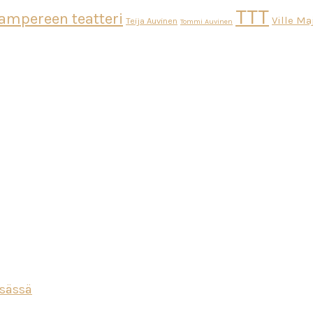
TTT
ampereen teatteri
Ville M
Teija Auvinen
Tommi Auvinen
esässä