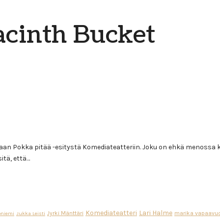
cinth Bucket
n Pokka pitää -esitystä Komediateatteriin. Joku on ehkä menossa k
itä, että…
Komediateatteri
Lari Halme
Jyrki Mänttäri
marika vapaavuo
oniemi
Jukka Leisti