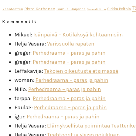
T
Risto Korhonen
Sirkku Peltola
kesäteatteri
Samuel Harjanne
Samuli Muje
Kommentit
Mikael
:
Isänpäivä – Kotiläksyä kohtaamisiin
Heljä Vasara
:
Varissuolla räpäten
greger
:
Perhedraama – paras ja pahin
greger
:
Perhedraama – paras ja pahin
Leffakävijä
:
Tekojen oikeutusta etsimässä
woman
:
Perhedraama – paras ja pahin
Niilo
:
Perhedraama – paras ja pahin
terppa
:
Perhedraama – paras ja pahin
Paula2
:
Perhedraama – paras ja pahin
igor
:
Perhedraama – paras ja pahin
Heljä Vasara
:
Elämyksellistä poimintaa Teatterik
Heljä Vasara
:
Tirehtöörit ja yleisö nokikkain