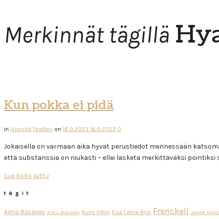
Hya
Merkinnät tägillä
Kun pokka ei pidä
in
Höpsöä
Teatteri
on
16.9.2023
16.9.2023
0
Jokaisella on varmaan aika hyvät perustiedot mennessään katsomaa
että substanssia on niukasti – ellei lasketa merkittäväksi pointiksi s
Lue koko juttu
tägit
Frenckell
Aimo Räsänen
Esa Latva-Äijö
Auvo Vihro
Arttu Ratinen
Janne Kalli