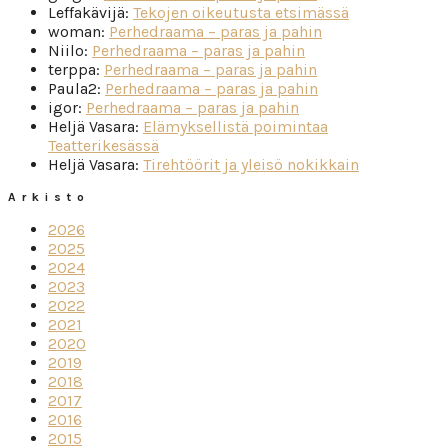
Leffakävijä
:
Tekojen oikeutusta etsimässä
woman
:
Perhedraama – paras ja pahin
Niilo
:
Perhedraama – paras ja pahin
terppa
:
Perhedraama – paras ja pahin
Paula2
:
Perhedraama – paras ja pahin
igor
:
Perhedraama – paras ja pahin
Heljä Vasara
:
Elämyksellistä poimintaa
Teatterikesässä
Heljä Vasara
:
Tirehtöörit ja yleisö nokikkain
Arkisto
2026
2025
2024
2023
2022
2021
2020
2019
2018
2017
2016
2015