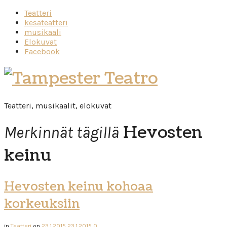
Teatteri
kesäteatteri
musikaali
Elokuvat
Facebook
Tampester
Teatro
Teatteri, musikaalit, elokuvat
Hevosten
Merkinnät tägillä
keinu
Hevosten keinu kohoaa
korkeuksiin
in
Teatteri
on
23.1.2015
23.1.2015
0