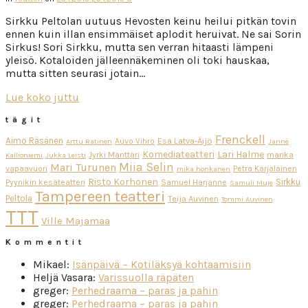
Sirkku Peltolan uutuus Hevosten keinu heilui pitkän tovin
ennen kuin illan ensimmäiset aplodit heruivat. Ne sai Sorin
Sirkus! Sori Sirkku, mutta sen verran hitaasti lämpeni
yleisö. Kotaloiden jälleennäkeminen oli toki hauskaa,
mutta sitten seurasi jotain…
Lue koko juttu
tägit
Frenckell
Aimo Räsänen
Esa Latva-Äijö
Auvo Vihro
Arttu Ratinen
Janne
Komediateatteri
Lari Halme
Jyrki Mänttäri
marika
Kallioniemi
Jukka Leisti
Miia Selin
Mari Turunen
vapaavuori
Petra Karjalainen
mika honkanen
Risto Korhonen
Sirkku
Pyynikin kesäteatteri
Samuel Harjanne
Samuli Muje
Tampereen teatteri
Peltola
Teija Auvinen
Tommi Auvinen
TTT
Ville Majamaa
Kommentit
Mikael
:
Isänpäivä – Kotiläksyä kohtaamisiin
Heljä Vasara
:
Varissuolla räpäten
greger
:
Perhedraama – paras ja pahin
greger
:
Perhedraama – paras ja pahin