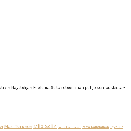
iivin Näyttelijän kuolema. Se tuli eteeni ihan pohjoisen puskista –
Miia Selin
Mari Turunen
ri
Petra Karjalainen
Pyynikin
mika honkanen