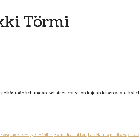
kki Törmi
 pelkästään kehumaan. Sellainen esitys on kajaanilaisen Vaara-kollekt
Komediateatteri
Lari Halme
Jyrki Mänttäri
marika vapaavuo
oniemi
Jukka Leisti