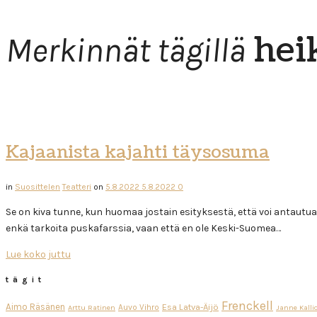
hei
Merkinnät tägillä
Kajaanista kajahti täysosuma
in
Suosittelen
Teatteri
on
5.8.2022
5.8.2022
0
Se on kiva tunne, kun huomaa jostain esityksestä, että voi antautua
enkä tarkoita puskafarssia, vaan että en ole Keski-Suomea…
Lue koko juttu
tägit
Frenckell
Aimo Räsänen
Esa Latva-Äijö
Auvo Vihro
Arttu Ratinen
Janne Kalli