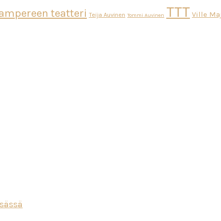
TTT
ampereen teatteri
Ville M
Teija Auvinen
Tommi Auvinen
esässä