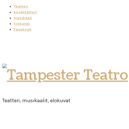
Teatteri
kesäteatteri
musikaali
Elokuvat
Facebook
Tampester
Teatro
Teatteri, musikaalit, elokuvat