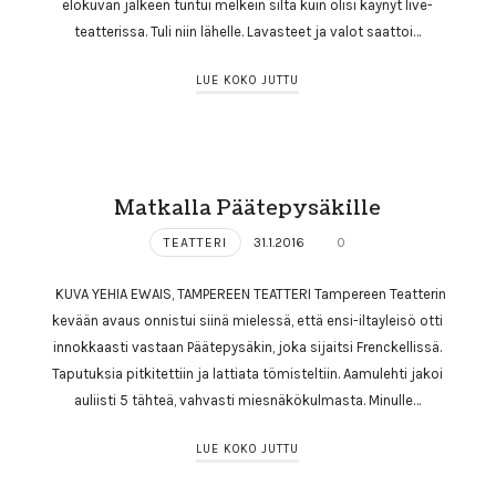
elokuvan jälkeen tuntui melkein siltä kuin olisi käynyt live-
teatterissa. Tuli niin lähelle. Lavasteet ja valot saattoi…
LUE KOKO JUTTU
Matkalla Päätepysäkille
TEATTERI
31.1.2016
0
KUVA YEHIA EWAIS, TAMPEREEN TEATTERI Tampereen Teatterin
kevään avaus onnistui siinä mielessä, että ensi-iltayleisö otti
innokkaasti vastaan Päätepysäkin, joka sijaitsi Frenckellissä.
Taputuksia pitkitettiin ja lattiata tömisteltiin. Aamulehti jakoi
auliisti 5 tähteä, vahvasti miesnäkökulmasta. Minulle…
LUE KOKO JUTTU