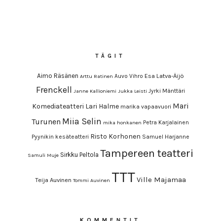
TÄGIT
Aimo Räsänen
Esa Latva-Äijö
Auvo Vihro
Arttu Ratinen
Frenckell
Jyrki Mänttäri
Janne Kallioniemi
Jukka Leisti
Mari
Komediateatteri
Lari Halme
marika vapaavuori
Miia Selin
Turunen
Petra Karjalainen
mika honkanen
Risto Korhonen
Pyynikin kesäteatteri
Samuel Harjanne
Tampereen teatteri
Sirkku Peltola
Samuli Muje
TTT
Ville Majamaa
Teija Auvinen
Tommi Auvinen
KOMMENTIT