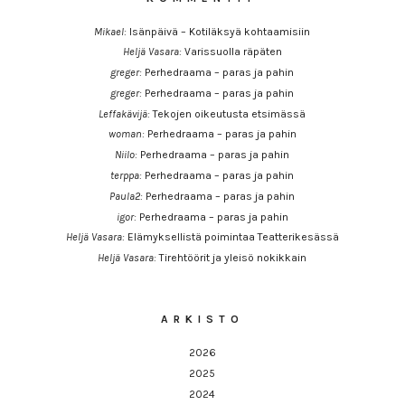
Mikael
:
Isänpäivä – Kotiläksyä kohtaamisiin
Heljä Vasara
:
Varissuolla räpäten
greger
:
Perhedraama – paras ja pahin
greger
:
Perhedraama – paras ja pahin
Leffakävijä
:
Tekojen oikeutusta etsimässä
woman
:
Perhedraama – paras ja pahin
Niilo
:
Perhedraama – paras ja pahin
terppa
:
Perhedraama – paras ja pahin
Paula2
:
Perhedraama – paras ja pahin
igor
:
Perhedraama – paras ja pahin
Heljä Vasara
:
Elämyksellistä poimintaa Teatterikesässä
Heljä Vasara
:
Tirehtöörit ja yleisö nokikkain
ARKISTO
2026
2025
2024