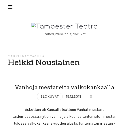
Tampester
Teatro
Teatteri, musikaalit, elokuvat
MERKINNÄT TÄGILLÄ
Heikki Nousiainen
Vanhoja mestareita valkokankaalla
ELOKUVAT
19.12.2018
0
Äskettäin oli Kansallisteatterin Vanhat mestarit
taidemuseossa, nyt on vanha ja alkuunsa tuntematon mestari
tulossa valkokankaalle vuoden alusta. Tuntematon mestari -