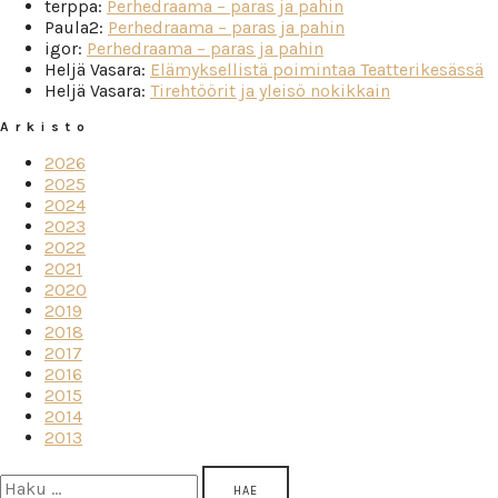
terppa
:
Perhedraama – paras ja pahin
Paula2
:
Perhedraama – paras ja pahin
igor
:
Perhedraama – paras ja pahin
Heljä Vasara
:
Elämyksellistä poimintaa Teatterikesässä
Heljä Vasara
:
Tirehtöörit ja yleisö nokikkain
Arkisto
2026
2025
2024
2023
2022
2021
2020
2019
2018
2017
2016
2015
2014
2013
Haku: