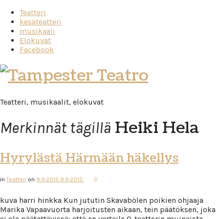
Teatteri
kesäteatteri
musikaali
Elokuvat
Facebook
Tampester
Teatro
Teatteri, musikaalit, elokuvat
Heiki Hela
Merkinnät tägillä
Hyrylästä Härmään häkellys
in
Teatteri
on
9.9.2015
9.9.2015
0
kuva harri hinkka Kun jututin Skavabölen poikien ohjaaja
Marika Vapaavuorta harjoitusten aikaan, tein päätöksen, joka
ei ole päätettävissä: että en vertaile Q-teatterin muinaista