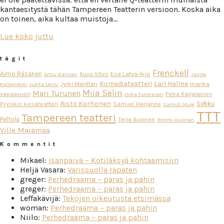
kantaesitystä tähän Tampereen Teatterin versioon. Koska aika
on toinen, aika kultaa muistoja…
Lue koko juttu
tägit
Frenckell
Aimo Räsänen
Esa Latva-Äijö
Auvo Vihro
Arttu Ratinen
Janne
Komediateatteri
Lari Halme
Jyrki Mänttäri
marika
Kallioniemi
Jukka Leisti
Miia Selin
Mari Turunen
vapaavuori
Petra Karjalainen
mika honkanen
Risto Korhonen
Sirkku
Pyynikin kesäteatteri
Samuel Harjanne
Samuli Muje
TTT
Tampereen teatteri
Peltola
Teija Auvinen
Tommi Auvinen
Ville Majamaa
Kommentit
Mikael
:
Isänpäivä – Kotiläksyä kohtaamisiin
Heljä Vasara
:
Varissuolla räpäten
greger
:
Perhedraama – paras ja pahin
greger
:
Perhedraama – paras ja pahin
Leffakävijä
:
Tekojen oikeutusta etsimässä
woman
:
Perhedraama – paras ja pahin
Niilo
:
Perhedraama – paras ja pahin