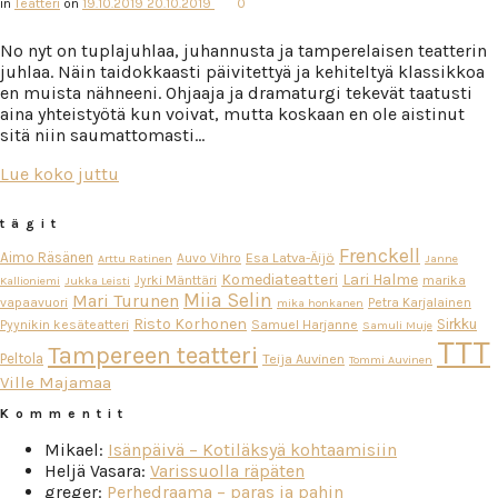
in
Teatteri
on
19.10.2019
20.10.2019
0
No nyt on tuplajuhlaa, juhannusta ja tamperelaisen teatterin
juhlaa. Näin taidokkaasti päivitettyä ja kehiteltyä klassikkoa
en muista nähneeni. Ohjaaja ja dramaturgi tekevät taatusti
aina yhteistyötä kun voivat, mutta koskaan en ole aistinut
sitä niin saumattomasti…
Lue koko juttu
tägit
Frenckell
Aimo Räsänen
Esa Latva-Äijö
Auvo Vihro
Arttu Ratinen
Janne
Komediateatteri
Lari Halme
Jyrki Mänttäri
marika
Kallioniemi
Jukka Leisti
Miia Selin
Mari Turunen
vapaavuori
Petra Karjalainen
mika honkanen
Risto Korhonen
Sirkku
Pyynikin kesäteatteri
Samuel Harjanne
Samuli Muje
TTT
Tampereen teatteri
Peltola
Teija Auvinen
Tommi Auvinen
Ville Majamaa
Kommentit
Mikael
:
Isänpäivä – Kotiläksyä kohtaamisiin
Heljä Vasara
:
Varissuolla räpäten
greger
:
Perhedraama – paras ja pahin