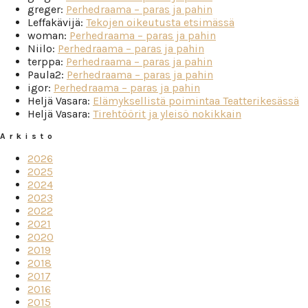
greger
:
Perhedraama – paras ja pahin
Leffakävijä
:
Tekojen oikeutusta etsimässä
woman
:
Perhedraama – paras ja pahin
Niilo
:
Perhedraama – paras ja pahin
terppa
:
Perhedraama – paras ja pahin
Paula2
:
Perhedraama – paras ja pahin
igor
:
Perhedraama – paras ja pahin
Heljä Vasara
:
Elämyksellistä poimintaa Teatterikesässä
Heljä Vasara
:
Tirehtöörit ja yleisö nokikkain
Arkisto
2026
2025
2024
2023
2022
2021
2020
2019
2018
2017
2016
2015