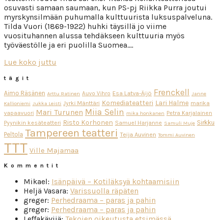
osuvasti samaan saumaan, kun PS-pj Riikka Purra joutui
myrskynsilmään puhumalla kulttuurista luksuspalveluna.
Tilda Vuori (1869-1922) huhki täysillä jo viime
vuosituhannen alussa tehdäkseen kulttuuria myös
työväestölle ja eri puolilla Suomea….
Lue koko juttu
tägit
Frenckell
Aimo Räsänen
Esa Latva-Äijö
Auvo Vihro
Arttu Ratinen
Janne
Komediateatteri
Lari Halme
Jyrki Mänttäri
marika
Kallioniemi
Jukka Leisti
Miia Selin
Mari Turunen
vapaavuori
Petra Karjalainen
mika honkanen
Risto Korhonen
Sirkku
Pyynikin kesäteatteri
Samuel Harjanne
Samuli Muje
Tampereen teatteri
Peltola
Teija Auvinen
Tommi Auvinen
TTT
Ville Majamaa
Kommentit
Mikael
:
Isänpäivä – Kotiläksyä kohtaamisiin
Heljä Vasara
:
Varissuolla räpäten
greger
:
Perhedraama – paras ja pahin
greger
:
Perhedraama – paras ja pahin
Leffakävijä
:
Tekojen oikeutusta etsimässä