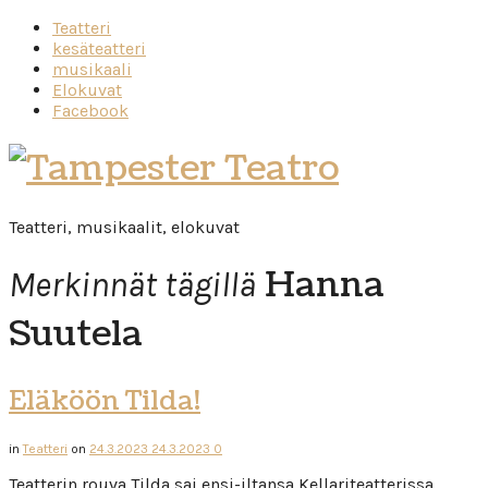
Teatteri
kesäteatteri
musikaali
Elokuvat
Facebook
Tampester
Teatro
Teatteri, musikaalit, elokuvat
Hanna
Merkinnät tägillä
Suutela
Eläköön Tilda!
in
Teatteri
on
24.3.2023
24.3.2023
0
Teatterin rouva Tilda sai ensi-iltansa Kellariteatterissa