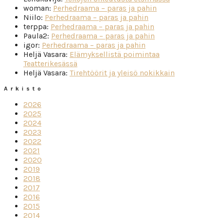
woman
:
Perhedraama – paras ja pahin
Niilo
:
Perhedraama – paras ja pahin
terppa
:
Perhedraama – paras ja pahin
Paula2
:
Perhedraama – paras ja pahin
igor
:
Perhedraama – paras ja pahin
Heljä Vasara
:
Elämyksellistä poimintaa
Teatterikesässä
Heljä Vasara
:
Tirehtöörit ja yleisö nokikkain
Arkisto
2026
2025
2024
2023
2022
2021
2020
2019
2018
2017
2016
2015
2014