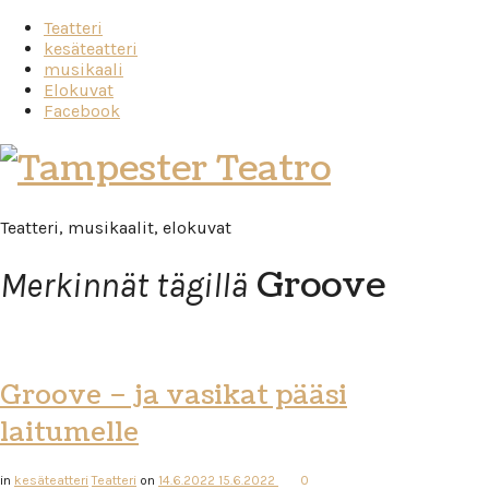
Teatteri
kesäteatteri
musikaali
Elokuvat
Facebook
Tampester
Teatro
Teatteri, musikaalit, elokuvat
Groove
Merkinnät tägillä
Groove – ja vasikat pääsi
laitumelle
in
kesäteatteri
Teatteri
on
14.6.2022
15.6.2022
0