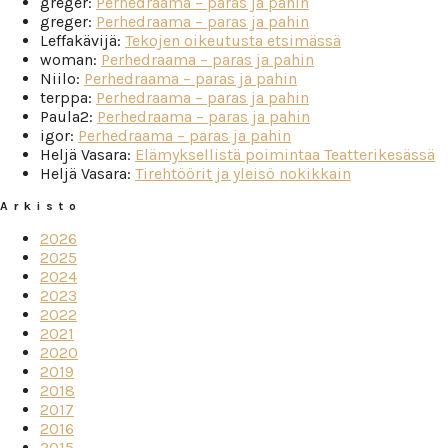
greger
:
Perhedraama – paras ja pahin
greger
:
Perhedraama – paras ja pahin
Leffakävijä
:
Tekojen oikeutusta etsimässä
woman
:
Perhedraama – paras ja pahin
Niilo
:
Perhedraama – paras ja pahin
terppa
:
Perhedraama – paras ja pahin
Paula2
:
Perhedraama – paras ja pahin
igor
:
Perhedraama – paras ja pahin
Heljä Vasara
:
Elämyksellistä poimintaa Teatterikesässä
Heljä Vasara
:
Tirehtöörit ja yleisö nokikkain
Arkisto
2026
2025
2024
2023
2022
2021
2020
2019
2018
2017
2016
2015