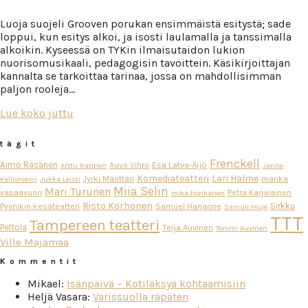
Luoja suojeli Grooven porukan ensimmäistä esitystä; sade
loppui, kun esitys alkoi, ja isosti laulamalla ja tanssimalla
alkoikin. Kyseessä on TYKin ilmaisutaidon lukion
nuorisomusikaali, pedagogisin tavoittein. Käsikirjoittajan
kannalta se tarkoittaa tarinaa, jossa on mahdollisimman
paljon rooleja…
Lue koko juttu
tägit
Frenckell
Aimo Räsänen
Esa Latva-Äijö
Auvo Vihro
Arttu Ratinen
Janne
Komediateatteri
Lari Halme
Jyrki Mänttäri
marika
Kallioniemi
Jukka Leisti
Miia Selin
Mari Turunen
vapaavuori
Petra Karjalainen
mika honkanen
Risto Korhonen
Sirkku
Pyynikin kesäteatteri
Samuel Harjanne
Samuli Muje
TTT
Tampereen teatteri
Peltola
Teija Auvinen
Tommi Auvinen
Ville Majamaa
Kommentit
Mikael
:
Isänpäivä – Kotiläksyä kohtaamisiin
Heljä Vasara
:
Varissuolla räpäten