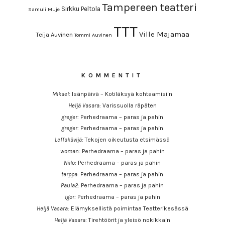
Tampereen teatteri
Sirkku Peltola
Samuli Muje
TTT
Ville Majamaa
Teija Auvinen
Tommi Auvinen
KOMMENTIT
Mikael
:
Isänpäivä – Kotiläksyä kohtaamisiin
Heljä Vasara
:
Varissuolla räpäten
greger
:
Perhedraama – paras ja pahin
greger
:
Perhedraama – paras ja pahin
Leffakävijä
:
Tekojen oikeutusta etsimässä
woman
:
Perhedraama – paras ja pahin
Niilo
:
Perhedraama – paras ja pahin
terppa
:
Perhedraama – paras ja pahin
Paula2
:
Perhedraama – paras ja pahin
igor
:
Perhedraama – paras ja pahin
Heljä Vasara
:
Elämyksellistä poimintaa Teatterikesässä
Heljä Vasara
:
Tirehtöörit ja yleisö nokikkain