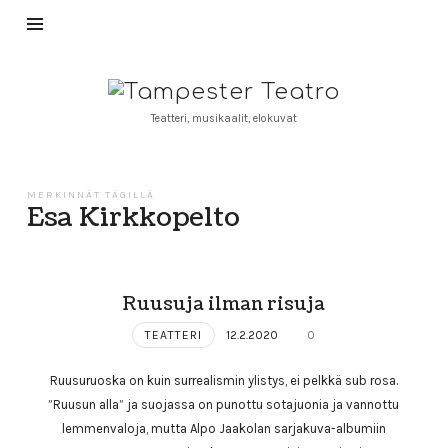
Tampester
Teatro
Teatteri, musikaalit, elokuvat
MERKINNÄT TÄGILLÄ
Esa Kirkkopelto
Ruusuja ilman risuja
TEATTERI
12.2.2020
0
Ruusuruoska on kuin surrealismin ylistys, ei pelkkä sub rosa.
”Ruusun alla” ja suojassa on punottu sotajuonia ja vannottu
lemmenvaloja, mutta Alpo Jaakolan sarjakuva-albumiin