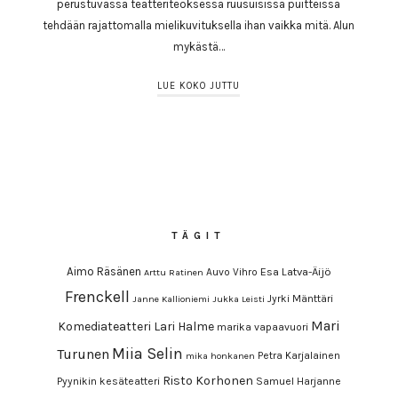
perustuvassa teatteriteoksessa ruusuisissa puitteissa
tehdään rajattomalla mielikuvituksella ihan vaikka mitä. Alun
mykästä…
LUE KOKO JUTTU
TÄGIT
Aimo Räsänen
Esa Latva-Äijö
Auvo Vihro
Arttu Ratinen
Frenckell
Jyrki Mänttäri
Janne Kallioniemi
Jukka Leisti
Mari
Komediateatteri
Lari Halme
marika vapaavuori
Miia Selin
Turunen
Petra Karjalainen
mika honkanen
Risto Korhonen
Pyynikin kesäteatteri
Samuel Harjanne