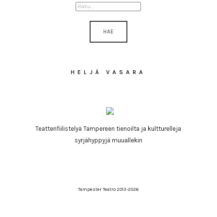
HAKU:
HELJÄ VASARA
Teatterifiilistelyä Tampereen tienoilta ja kultturelleja
syrjähyppyjä muuallekin
Tampester Teatro 2013-2026