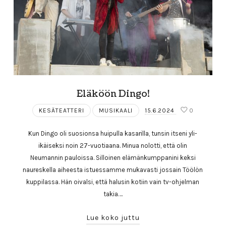
Eläköön Dingo!
KESÄTEATTERI
MUSIKAALI
15.6.2024
0
Kun Dingo oli suosionsa huipulla kasarilla, tunsin itseni yli-
ikäiseksi noin 27-vuotiaana. Minua nolotti, että olin
Neumannin pauloissa. Silloinen elämänkumppanini keksi
naureskella aiheesta istuessamme mukavasti jossain Töölön
kuppilassa. Hän oivalsi, että halusin kotiin vain tv-ohjelman
takia….
Lue koko juttu