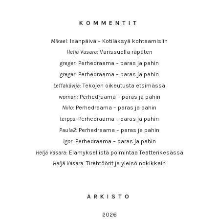
KOMMENTIT
Mikael
:
Isänpäivä – Kotiläksyä kohtaamisiin
Heljä Vasara
:
Varissuolla räpäten
greger
:
Perhedraama – paras ja pahin
greger
:
Perhedraama – paras ja pahin
Leffakävijä
:
Tekojen oikeutusta etsimässä
woman
:
Perhedraama – paras ja pahin
Niilo
:
Perhedraama – paras ja pahin
terppa
:
Perhedraama – paras ja pahin
Paula2
:
Perhedraama – paras ja pahin
igor
:
Perhedraama – paras ja pahin
Heljä Vasara
:
Elämyksellistä poimintaa Teatterikesässä
Heljä Vasara
:
Tirehtöörit ja yleisö nokikkain
ARKISTO
2026