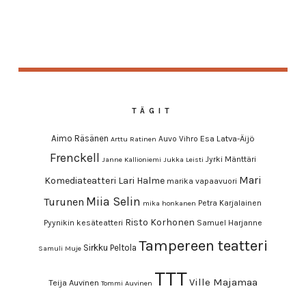
TÄGIT
Aimo Räsänen
Esa Latva-Äijö
Auvo Vihro
Arttu Ratinen
Frenckell
Jyrki Mänttäri
Janne Kallioniemi
Jukka Leisti
Mari
Komediateatteri
Lari Halme
marika vapaavuori
Miia Selin
Turunen
Petra Karjalainen
mika honkanen
Risto Korhonen
Pyynikin kesäteatteri
Samuel Harjanne
Tampereen teatteri
Sirkku Peltola
Samuli Muje
TTT
Ville Majamaa
Teija Auvinen
Tommi Auvinen