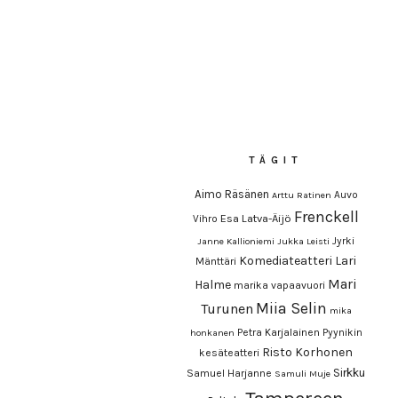
TÄGIT
Aimo Räsänen
Auvo
Arttu Ratinen
Frenckell
Esa Latva-Äijö
Vihro
Jyrki
Janne Kallioniemi
Jukka Leisti
Komediateatteri
Lari
Mänttäri
Mari
Halme
marika vapaavuori
Miia Selin
Turunen
mika
Petra Karjalainen
Pyynikin
honkanen
Risto Korhonen
kesäteatteri
Sirkku
Samuel Harjanne
Samuli Muje