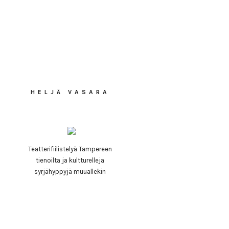
HELJÄ VASARA
Teatterifiilistelyä Tampereen
tienoilta ja kultturelleja
syrjähyppyjä muuallekin