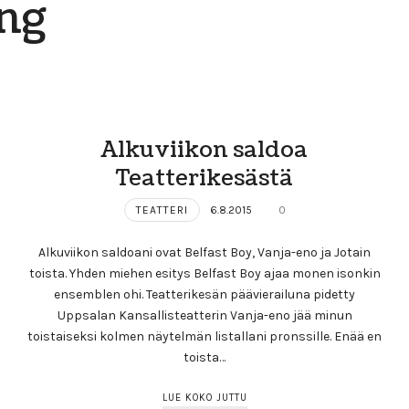
ng
Alkuviikon saldoa
Teatterikesästä
TEATTERI
6.8.2015
0
Alkuviikon saldoani ovat Belfast Boy, Vanja-eno ja Jotain
toista. Yhden miehen esitys Belfast Boy ajaa monen isonkin
ensemblen ohi. Teatterikesän päävierailuna pidetty
Uppsalan Kansallisteatterin Vanja-eno jää minun
toistaiseksi kolmen näytelmän listallani pronssille. Enää en
toista…
LUE KOKO JUTTU