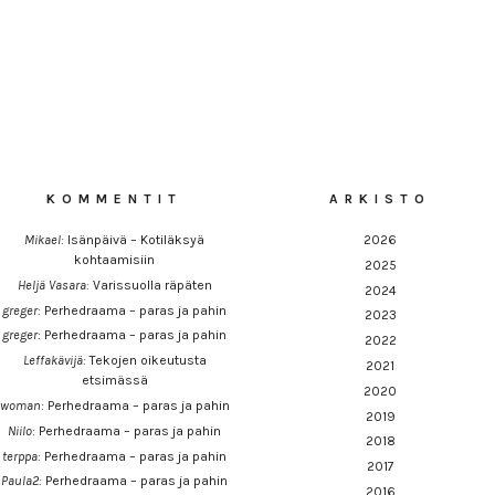
KOMMENTIT
ARKISTO
Mikael
:
Isänpäivä – Kotiläksyä
2026
kohtaamisiin
2025
Heljä Vasara
:
Varissuolla räpäten
2024
greger
:
Perhedraama – paras ja pahin
2023
greger
:
Perhedraama – paras ja pahin
2022
Leffakävijä
:
Tekojen oikeutusta
2021
etsimässä
2020
woman
:
Perhedraama – paras ja pahin
2019
Niilo
:
Perhedraama – paras ja pahin
2018
terppa
:
Perhedraama – paras ja pahin
2017
Paula2
:
Perhedraama – paras ja pahin
2016