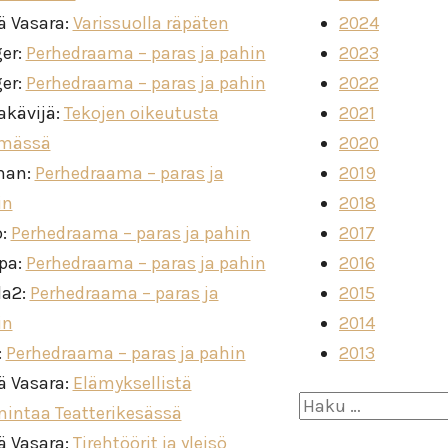
ä Vasara
:
Varissuolla räpäten
2024
ger
:
Perhedraama – paras ja pahin
2023
ger
:
Perhedraama – paras ja pahin
2022
akävijä
:
Tekojen oikeutusta
2021
imässä
2020
man
:
Perhedraama – paras ja
2019
in
2018
o
:
Perhedraama – paras ja pahin
2017
ppa
:
Perhedraama – paras ja pahin
2016
la2
:
Perhedraama – paras ja
2015
in
2014
:
Perhedraama – paras ja pahin
2013
ä Vasara
:
Elämyksellistä
Haku:
mintaa Teatterikesässä
ä Vasara
:
Tirehtöörit ja yleisö