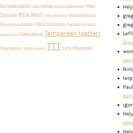
Mari
Komediateatteri
Lari Halme
Helj
marika vapaavuori
Miia Selin
Turunen
gre
Petra Karjalainen
mika honkanen
Risto Korhonen
gre
Pyynikin kesäteatteri
Samuel Harjanne
Tampereen teatteri
Leff
Sirkku Peltola
Samuli Muje
ets
TTT
Ville Majamaa
Teija Auvinen
Tommi Auvinen
wo
pah
Niil
ter
Pau
pah
igor
Helj
poi
Helj