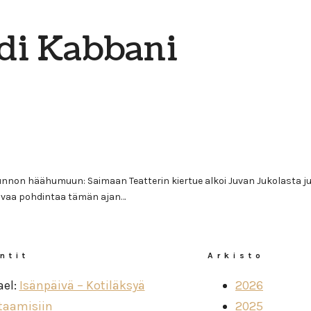
di Kabbani
nnon häähumuun: Saimaan Teatterin kiertue alkoi Juvan Jukolasta juh
kavaa pohdintaa tämän ajan…
ntit
Arkisto
ael
:
Isänpäivä – Kotiläksyä
2026
taamisiin
2025