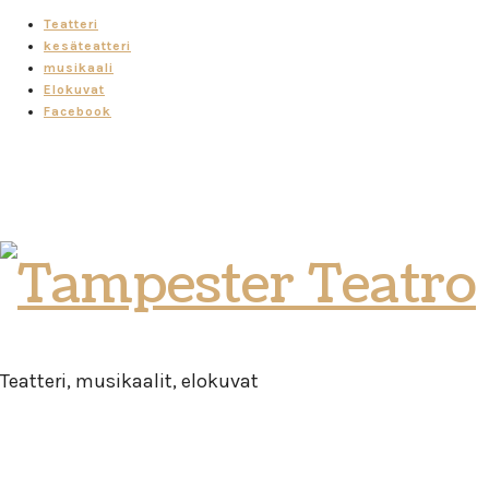
Teatteri
kesäteatteri
musikaali
Elokuvat
Facebook
Tampester
Teatro
Teatteri, musikaalit, elokuvat