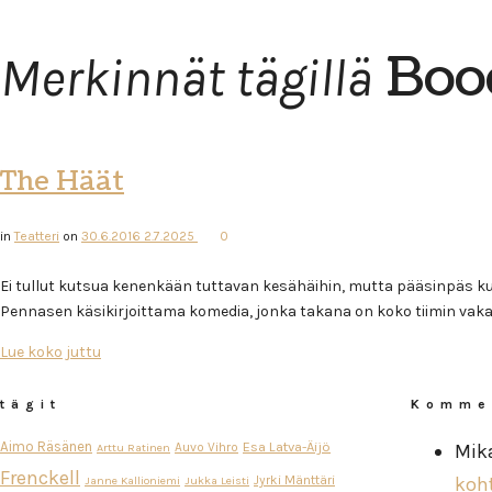
Boo
Merkinnät tägillä
The Häät
in
Teatteri
on
30.6.2016
2.7.2025
0
Ei tullut kutsua kenenkään tuttavan kesähäihin, mutta pääsinpäs ku
Pennasen käsikirjoittama komedia, jonka takana on koko tiimin va
Lue koko juttu
tägit
Komme
Aimo Räsänen
Esa Latva-Äijö
Auvo Vihro
Mik
Arttu Ratinen
Frenckell
Jyrki Mänttäri
koh
Janne Kallioniemi
Jukka Leisti