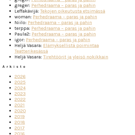
greger
:
Perhedraama – paras ja pahin
Leffakävijä
:
Tekojen oikeutusta etsimässä
woman
:
Perhedraama – paras ja pahin
Niilo
:
Perhedraama – paras ja pahin
terppa
:
Perhedraama – paras ja pahin
Paula2
:
Perhedraama – paras ja pahin
igor
:
Perhedraama – paras ja pahin
Heljä Vasara
:
Elämyksellistä poimintaa
Teatterikesässä
Heljä Vasara
:
Tirehtöörit ja yleisö nokikkain
Arkisto
2026
2025
2024
2023
2022
2021
2020
2019
2018
2017
2016