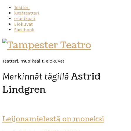
Teatteri
kesäteatteri
musikaali
Elokuvat
Facebook
Tampester
Teatro
Teatteri, musikaalit, elokuvat
Astrid
Merkinnät tägillä
Lindgren
Leijonamielestä on moneksi