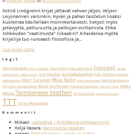
in
musikaali
Teatteri
on
20.10.2024
21.10.2024
0
Astrid Lindgrenin kirjat jättävät vahvan jäljen, Veljeni
Leijonamieli varsinkin. Hyvän ja pahan taistelun lisäksi
kuolemaa käsitellään moninkertaisesti, tietysti myös
ystävyyttä, petturuutta ja pelkojen voittamista. Ehkä
rohkeuden ”vaatimusta” liikaakin? Aiheidensa myötä
kirjailija tuo runsaasti filosofisia ja…
Lue koko juttu
tägit
Frenckell
Aimo Räsänen
Esa Latva-Äijö
Auvo Vihro
Arttu Ratinen
Janne
Komediateatteri
Lari Halme
Jyrki Mänttäri
marika
Kallioniemi
Jukka Leisti
Miia Selin
Mari Turunen
vapaavuori
Petra Karjalainen
mika honkanen
Risto Korhonen
Sirkku
Pyynikin kesäteatteri
Samuel Harjanne
Samuli Muje
Tampereen teatteri
Peltola
Teija Auvinen
Tommi Auvinen
TTT
Ville Majamaa
Kommentit
Mikael
:
Isänpäivä – Kotiläksyä kohtaamisiin
Heljä Vasara
:
Varissuolla räpäten
greger
:
Perhedraama – paras ja pahin