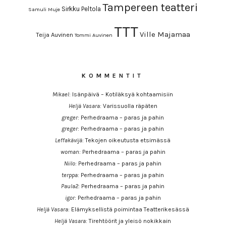
Tampereen teatteri
Sirkku Peltola
Samuli Muje
TTT
Ville Majamaa
Teija Auvinen
Tommi Auvinen
KOMMENTIT
Mikael
:
Isänpäivä – Kotiläksyä kohtaamisiin
Heljä Vasara
:
Varissuolla räpäten
greger
:
Perhedraama – paras ja pahin
greger
:
Perhedraama – paras ja pahin
Leffakävijä
:
Tekojen oikeutusta etsimässä
woman
:
Perhedraama – paras ja pahin
Niilo
:
Perhedraama – paras ja pahin
terppa
:
Perhedraama – paras ja pahin
Paula2
:
Perhedraama – paras ja pahin
igor
:
Perhedraama – paras ja pahin
Heljä Vasara
:
Elämyksellistä poimintaa Teatterikesässä
Heljä Vasara
:
Tirehtöörit ja yleisö nokikkain