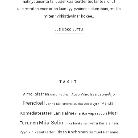
nähnyt uusinta tai uudehkoa teatterituotantoa, ollut
useimmiten enemmän kuin tyytyväinen näkemääni, mutta
miten ”virkistävänä” kokee…
LUE KOKO JUTTU
TÄGIT
Aimo Räsänen
Esa Latva-Äijö
Auvo Vihro
Arttu Ratinen
Frenckell
Jyrki Mänttäri
Janne Kallioniemi
Jukka Leisti
Mari
Komediateatteri
Lari Halme
marika vapaavuori
Miia Selin
Turunen
Petra Karjalainen
mika honkanen
Risto Korhonen
Pyynikin kesäteatteri
Samuel Harjanne