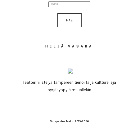
HAKU:
HELJÄ VASARA
Teatterifiilistelyä Tampereen tienoilta ja kultturelleja
syrjähyppyjä muuallekin
Tampester Teatro 2013-2026