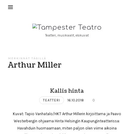
Tampester
Teatro
Teatteri, musikaalit, elokuvat
MERKINNÄT TÄGILLÄ
Arthur Miller
Kallis hinta
TEATTERI
16.10.2018
0
Kuvat: Tapio Vanhatalo/HKT Arthur Millerin kirjoittama ja Paavo
Westerbergin ohjaama Hinta Helsingin Kaupunginteatterissa:
Havahduin huomaamaan, miten paljon olen viime aikoina