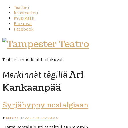
Teatteri
kesäteatteri
musikaali
Elokuvat
Facebook
Tampester
Teatro
Teatteri, musikaalit, elokuvat
Ari
Merkinnät tägillä
Kankaanpää
Syrjähyppy nostalgiaan
in
Musiikki
on
22.2.2015
22.2.2015
0
Tämä nostalgiointi tapahtui suuremmin