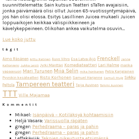
suunnittelematta: Sain kutsun Teatteri sTaTen avajaisiin,
jonka päivämäärä olisi ollut Juicen 65-vuotissyntymäpäivä,
jos hän olisi elossa. Esitys Lasillinen Juicea mukaeli Juicen
loppuaikojen keikkaa välispiikkeineen ja
kävelykeppeineen. Olikohan ankea vaikutelma osuvin…
Lue koko juttu
tägit
Frenckell
Aimo Räsänen
Esa Latva-Äijö
Auvo Vihro
Arttu Ratinen
Janne
Komediateatteri
Lari Halme
Jyrki Mänttäri
marika
Kallioniemi
Jukka Leisti
Miia Selin
Mari Turunen
vapaavuori
Petra Karjalainen
mika honkanen
Risto Korhonen
Sirkku
Pyynikin kesäteatteri
Samuel Harjanne
Samuli Muje
Tampereen teatteri
Peltola
Teija Auvinen
Tommi Auvinen
TTT
Ville Majamaa
Kommentit
Mikael
:
Isänpäivä – Kotiläksyä kohtaamisiin
Heljä Vasara
:
Varissuolla räpäten
greger
:
Perhedraama – paras ja pahin
greger
:
Perhedraama – paras ja pahin
Leffakävijä
:
Tekojen oikeutusta etsimässä