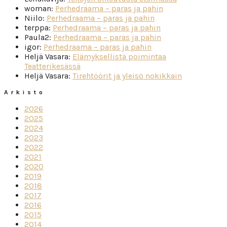
woman
:
Perhedraama – paras ja pahin
Niilo
:
Perhedraama – paras ja pahin
terppa
:
Perhedraama – paras ja pahin
Paula2
:
Perhedraama – paras ja pahin
igor
:
Perhedraama – paras ja pahin
Heljä Vasara
:
Elämyksellistä poimintaa
Teatterikesässä
Heljä Vasara
:
Tirehtöörit ja yleisö nokikkain
Arkisto
2026
2025
2024
2023
2022
2021
2020
2019
2018
2017
2016
2015
2014